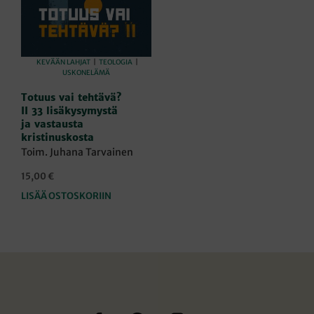
KEVÄÄN LAHJAT
|
TEOLOGIA
|
USKONELÄMÄ
Totuus vai tehtävä?
II 33 lisäkysymystä
ja vastausta
kristinuskosta
Toim. Juhana Tarvainen
15,00
€
LISÄÄ OSTOSKORIIN