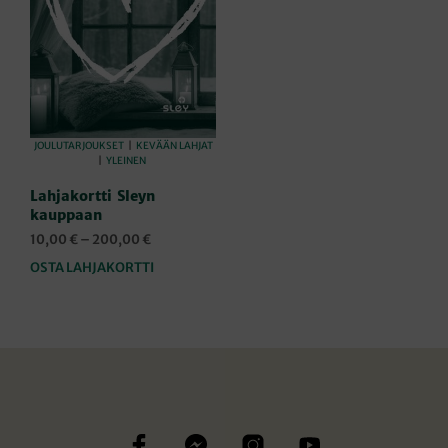
JOULUTARJOUKSET
|
KEVÄÄN LAHJAT
|
YLEINEN
Lahjakortti Sleyn
kauppaan
Hintaluokka:
10,00
€
–
200,00
€
10,00 €
OSTA LAHJAKORTTI
Tällä
-
tuotteella
200,00 €
on
useampi
muunnelma.
Voit
tehdä
valinnat
tuotteen