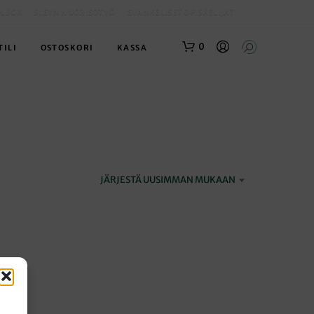
OLBOX
SLEYN NUORISOTYÖ
EVANKELISET OPISKELIJAT
0
TILI
OSTOSKORI
KASSA
JÄRJESTÄ UUSIMMAN MUKAAN
O
S
T
O
S
K
O
R