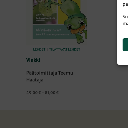
pa
Su
ma
LEHDET
|
TILATTAVAT LEHDET
Vinkki
Päätoimittaja Teemu
Haataja
Hintaluokka:
49,00
€
–
81,00
€
49,00 €
VALITSE VAIHTOEHDOISTA
Tällä
-
tuotteella
81,00 €
on
useampi