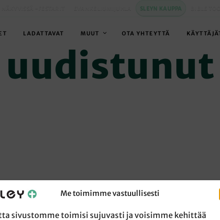
 NÄKYVISSÄ -FESTARIT
EVANKELIUMIJUHLA
SLEYN KAUPPA
BIBLE TO
ET
LADATTAVAT
MUUT
OTA YHTEYTTÄ
KÄYTTÄJÄ
uudistunut
Me toimimme vastuullisesti
tta sivustomme toimisi sujuvasti ja voisimme kehittää