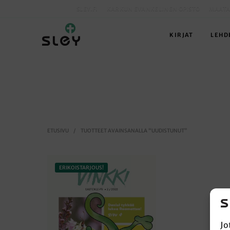
SLEY.FI
KARKUN EVANKELINEN OPISTO
MAATA
KIRJAT
LEHD
ETUSIVU
/
TUOTTEET AVAINSANALLA “UUDISTUNUT”
ERIKOISTARJOUS!
Jo