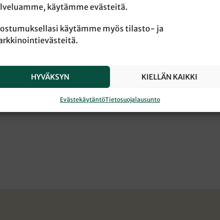
lveluamme, käytämme evästeitä.
ostumuksellasi käytämme myös tilasto- ja
rkkinointievästeitä.
HYVÄKSYN
KIELLÄN KAIKKI
Evästekäytäntö
Tietosuojalausunto