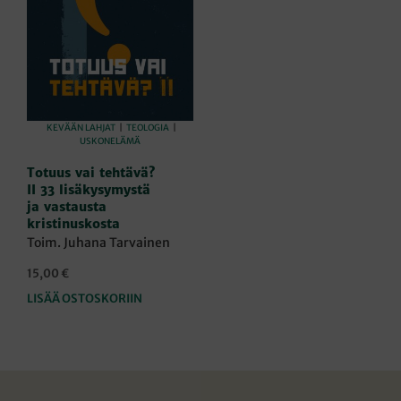
KEVÄÄN LAHJAT
|
TEOLOGIA
|
USKONELÄMÄ
Totuus vai tehtävä?
II 33 lisäkysymystä
ja vastausta
kristinuskosta
Toim. Juhana Tarvainen
15,00
€
LISÄÄ OSTOSKORIIN