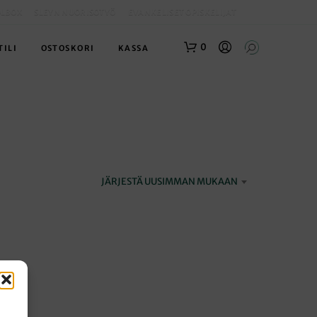
OLBOX
SLEYN NUORISOTYÖ
EVANKELISET OPISKELIJAT
0
TILI
OSTOSKORI
KASSA
JÄRJESTÄ UUSIMMAN MUKAAN
O
S
T
O
S
K
O
R