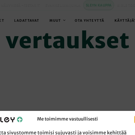
 NÄKYVISSÄ -FESTARIT
EVANKELIUMIJUHLA
SLEYN KAUPPA
BIBLE TO
ET
LADATTAVAT
MUUT
OTA YHTEYTTÄ
KÄYTTÄJÄ
vertaukset
Me toimimme vastuullisesti
tta sivustomme toimisi sujuvasti ja voisimme kehittää