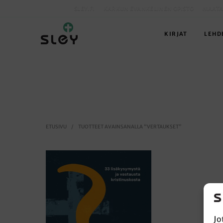
SLEY.FI
KARKUN EVANKELINEN OPISTO
MAATA
KIRJAT
LEHD
ETUSIVU
/
TUOTTEET AVAINSANALLA “VERTAUKSET”
Jo