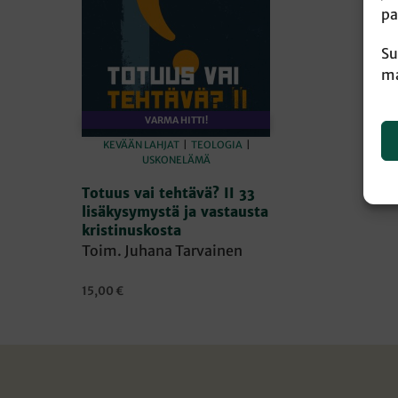
pa
Su
ma
VARMA HITTI!
KEVÄÄN LAHJAT
|
TEOLOGIA
|
USKONELÄMÄ
Totuus vai tehtävä? II 33
lisäkysymystä ja vastausta
kristinuskosta
Toim. Juhana Tarvainen
15,00
€
LISÄÄ OSTOSKORIIN