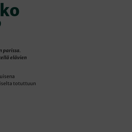
oko
”
 parissa.
ellä elävien
kuisena
iselta totuttuun