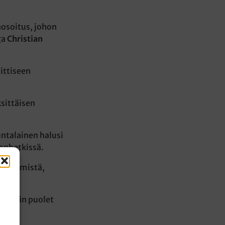
nosoitus, johon
ga
Christian
ittiseen
sittäisen
ntalainen halusi
lonhetkissä.
000 ihmistä,
ttä noin puolet