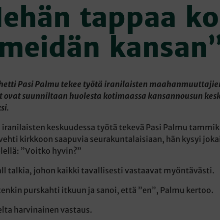
ehän tappaa k
meidän kansan
etti Pasi Palmu tekee työtä iranilaisten maahanmuuttajien
t ovat suunniltaan huolesta kotimaassa kansannousun kesk
si.
iranilaisten keskuudessa työtä tekevä Pasi Palmu tammi
ehti kirkkoon saapuvia seurakuntalaisiaan, hän kysyi joka
elellä: ”Voitko hyvin?”
 talkia, johon kaikki tavallisesti vastaavat myöntävästi.
tenkin purskahti itkuun ja sanoi, että ”en”, Palmu kertoo.
selta harvinainen vastaus.