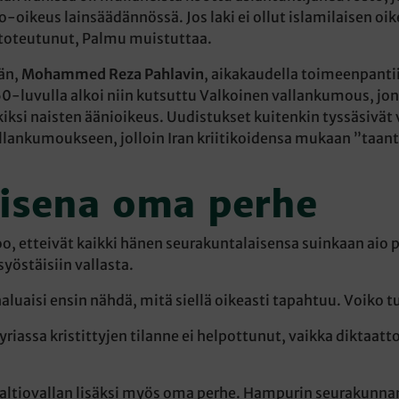
oikeus lainsäädännössä. Jos laki ei ollut islamilaisen oi
 toteutunut, Palmu muistuttaa.
sän,
Mohammed Reza Pahlavin
, aikakaudella toimeenpant
60-luvulla alkoi niin kutsuttu Valkoinen vallankumous, j
kiksi naisten äänioikeus. Uudistukset kuitenkin tyssäsivä
llankumoukseen, jolloin Iran kriitikoidensa mukaan ”taant
lisena oma perhe
o, etteivät kaikki hänen seurakuntalaisensa suinkaan aio pa
syöstäisiin vallasta.
luaisi ensin nähdä, mitä siellä oikeasti tapahtuu. Voiko tul
yriassa kristittyjen tilanne ei helpottunut, vaikka diktaatt
altiovallan lisäksi myös oma perhe. Hampurin seurakunnan