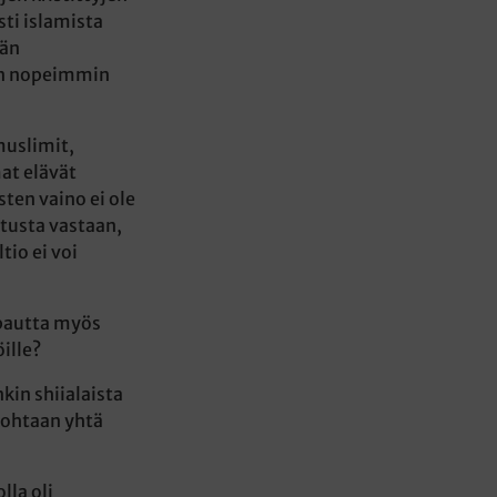
sti islamista
dän
man nopeimmin
muslimit,
at elävät
ten vaino ei ole
atusta vastaan,
io ei voi
apautta myös
ille?
kin shiialaista
kohtaan yhtä
lla oli