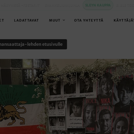
 NÄKYVISSÄ -FESTARIT
EVANKELIUMIJUHLA
SLEYN KAUPPA
BIBLE TO
ET
LADATTAVAT
MUUT
OTA YHTEYTTÄ
KÄYTTÄJÄ
nansaattaja-lehden etusivulle