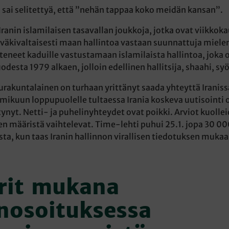
 sai selitettyä, että ”nehän tappaa koko meidän kansan”.
Iranin islamilaisen tasavallan joukkoja, jotka ovat viikkok
väkivaltaisesti maan hallintoa vastaan suunnattuja miele
teneet kaduille vastustamaan islamilaista hallintoa, joka 
desta 1979 alkaen, jolloin edellinen hallitsija, shaahi, syö
rakuntalainen on turhaan yrittänyt saada yhteyttä Iraniss
mikuun loppupuolelle tultaessa Irania koskeva uutisointi 
ynyt. Netti- ja puhelinyhteydet ovat poikki. Arviot kuollei
n määristä vaihtelevat. Time-lehti puhui 25.1. jopa 30 00
ta, kun taas Iranin hallinnon virallisen tiedotuksen mukaa
.
rit mukana
nosoituksessa