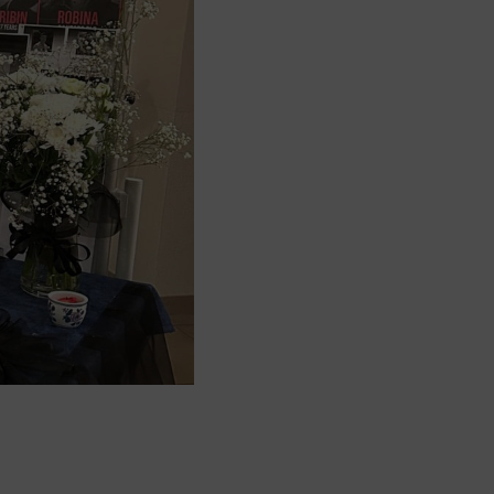
I
O
N
T
Y
H
J
Ä
.