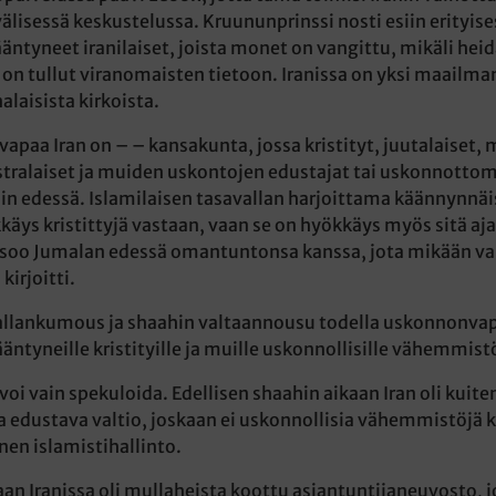
lisessä keskustelussa. Kruununprinssi nosti esiin erityise
äntyneet iranilaiset, joista monet on vangittu, mikäli hei
n tullut viranomaisten tietoon. Iranissa on yksi maail
laisista kirkoista.
apaa Iran on – – kansakunta, jossa kristityt, juutalaiset, 
stralaiset ja muiden uskontojen edustajat tai uskonnottom
ain edessä. Islamilaisen tasavallan harjoittama käännynnäis
äys kristittyjä vastaan, vaan se on hyökkäys myös sitä aj
isoo Jumalan edessä omantuntonsa kanssa, jota mikään valt
kirjoitti.
vallankumous ja shaahin valtaannousu todella uskonnonv
ääntyneille kristityille ja muille uskonnollisille vähemmistö
voi vain spekuloida. Edellisen shaahin aikaan Iran oli kuiten
a edustava valtio, joskaan ei uskonnollisia vähemmistöjä 
nen islamistihallinto.
aan Iranissa oli mullaheista koottu asiantuntijaneuvosto, jo