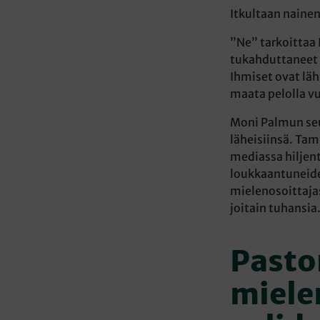
Itkultaan nainen
”Ne” tarkoittaa 
tukahduttaneet 
Ihmiset ovat läh
maata pelolla vuo
Moni Palmun seu
läheisiinsä. Tam
mediassa hiljent
loukkaantuneide
mielenosoittajas
joitain tuhansia
Pasto
miele