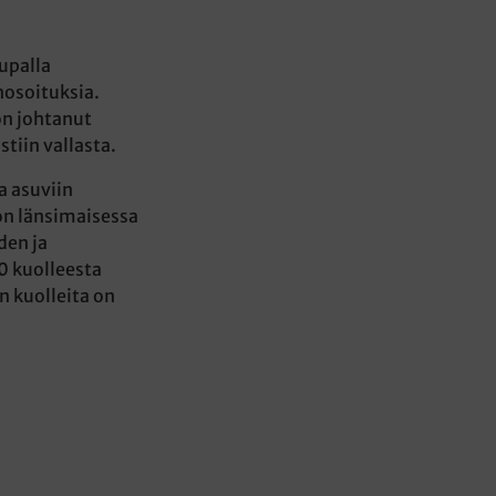
aupalla
nosoituksia.
on johtanut
stiin vallasta.
a asuviin
on länsimaisessa
den ja
0 kuolleesta
n kuolleita on