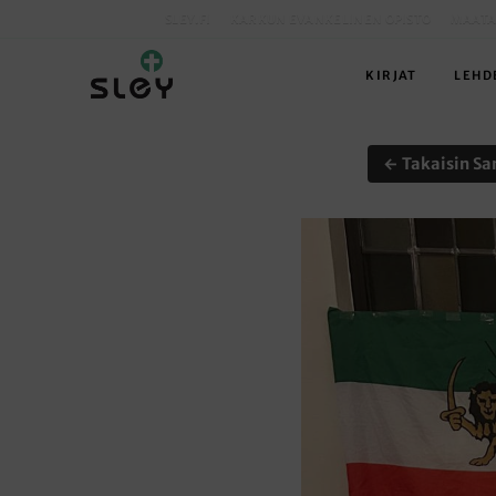
SLEY.FI
KARKUN EVANKELINEN OPISTO
MAATA
KIRJAT
LEHD
← Takaisin Sa