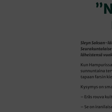
”N
Sleyn Saksan-läh
Seurakuntalaise
läheistensä vuok
Kun Hampurissa 
sunnuntaina terv
tapaan farsin ki
Kysymys on small
– Eräs rouva kui
– Se on iranilai