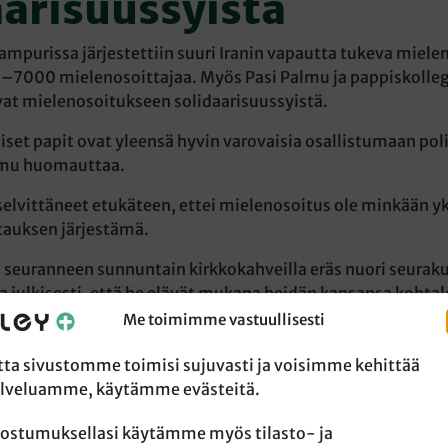
aarisuussyistä
purissa järjestettiin suuri Iranin vapautta tukeva miele
–7000 mielenosoittajaa. Myös Pasi Palmu ja pappiskolle
vat mielenosoitukseen solidaarisuussyistä.
iset papit ovat yleensä hyvin varovaisia osallistumaan poli
lmu huomauttaa.
elvittäneet etukäteen, ettei mielenosoitus ole minkään yk
tauksen järjestämä.
 seuranneen sunnuntain kirkkokahveilla eräs nuori seuraku
ta julkisesti, että he elävät mukana heidän kansansa kohta
Me toimimme vastuullisesti
iden mukaan mielenosoitukseen osallistui lopulta jopa 15 
nkin mukaan kymmenen tuhatta.
tta sivustomme toimisi sujuvasti ja voisimme kehittää
lveluamme, käytämme evästeitä.
 kaikki mielenosoittajat olivat iranilaisia, se tarkoittaa, e
ista oli paikalla, Palmu huomauttaa.
ostumuksellasi käytämme myös tilasto- ja