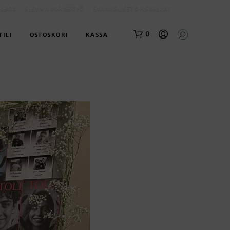
OLBOX
SLEYN NUORISOTYÖ
EVANKELISET OPISKELIJAT
0
TILI
OSTOSKORI
KASSA
O
S
T
O
S
K
O
R