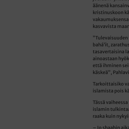
äänenä kansainvä
kristinuskoon kä
vakaumuksensa o
kasvavista maana
”Tulevaisuuden v
bahá’ít, zarathu
tasavertaisina l
ainoastaan hyökk
että ihminen se
käskeä”, Pahlavi 
Tarkoittaisiko 
islamista pois k
Tässä vaiheessa 
islamin tulkinta
raaka kuin nykyi
– Jo shaahin aik