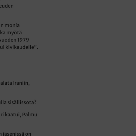
keuden
iin monia
onka myötä
t vuoden 1979
ui kivikaudelle”.
lata Iraniin,
la sisällissota?
ori kaatui, Palmu
 jäsenissä on