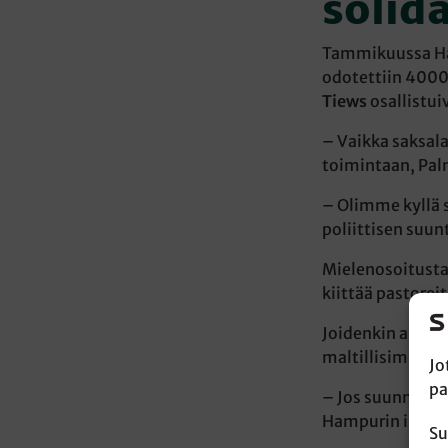
solid
Tammikuussa Ham
odotettiin 4000
Tiews
osallistui
– Vaikka saksala
toimintaan, Pa
– Olimme kyllä s
poliittisen suun
Mielenosoitusta
kiittää pastorei
Joidenkin arvio
maltillisimpie
Jo
pa
– Jos suunnilleen
Hampurin iranila
Su