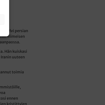
ja mylvi persian
ranin viimeisen
maanpaossa.
a. Hän kuiskasi
a Iranin uuteen
uvannut toimia
emmistöille,
ivoa
tosi ennen
jen kristittyjen