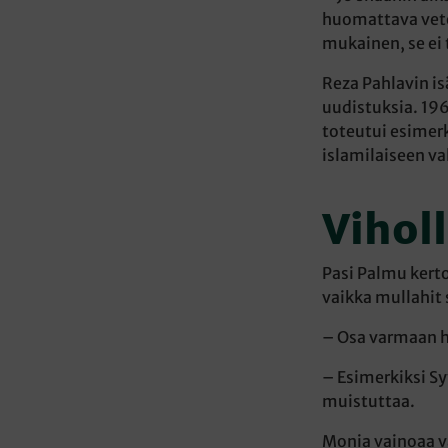
huomattava veto-
mukainen, se ei
Reza Pahlavin i
uudistuksia. 19
toteutui esimer
islamilaiseen va
Vihol
Pasi Palmu kerto
vaikka mullahit 
– Osa varmaan ha
– Esimerkiksi Sy
muistuttaa.
Monia vainoaa v