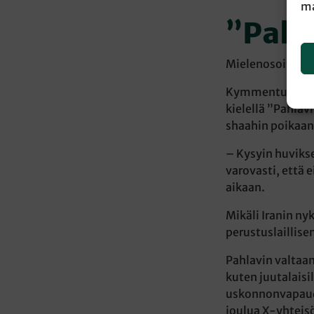
ma
”Pahl
Mielenosoituksen
Kymmentuhatpäin
kielellä ”Pahlav
shaahin poikaan
– Kysyin huvikse
varovasti, että 
aikaan.
Mikäli Iranin ny
perustuslaillise
Pahlavin valtaan
kuten juutalaisi
uskonnonvapaude
joulua X-yhteis