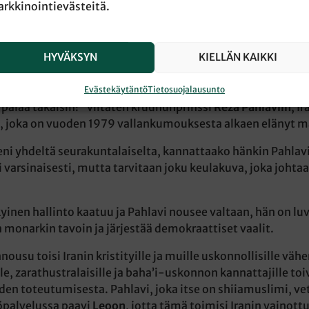
rkkinointievästeitä.
avi palaa takaisin!”
HYVÄKSYN
KIELLÄN KAIKKI
 päähenkilö ei sen sijaan ollut fyysisesti läsnä.
en väkijoukko heilutti shaahin dynastian leijonalippuja 
Evästekäytäntö
Tietosuojalausunto
i palaa takaisin!” viitaten kruununprinssi
Reza Pahlaviin
, I
, joka on vuoden 1979 vallankumouksesta alkaen elänyt 
ni yhdeltä seurakuntalaiselta, kannattaako hänkin Pahlavi
ei varsinaisesti, mutta tarvitaan joku keulakuva, joka johta
kyinen hallinto kaatuu ja Pahlavi nousee valtaan, hän on l
n monarkin tavoin ja järjestää demokraattiset vaalit.
nousu toisi Iranin kristityille ja muille uskonnollisille väh
lle, zarathustralaisille ja baha’i-uskonnon kannattajille to
n toteutumisesta. Pahlavi, joka itse on shiiamuslimi, ve
öpalvelussa paavi
Leoon
, jotta tämä toimisi Iranin vainottu