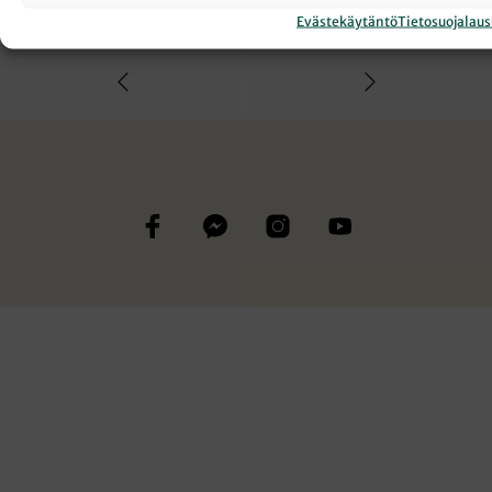
AVIOLIITTO
JAPANI
Evästekäytäntö
Tietosuojalau