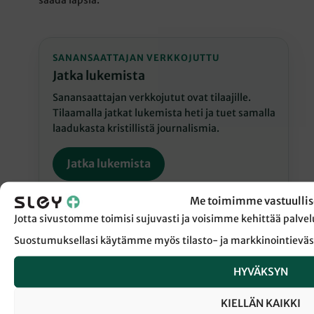
saada lapsia.
SANANSAATTAJAN VERKKOJUTTU
Jatka lukemista
Sanansaattajan verkkojutut ovat tilaajille.
Tilaamalla jatkat lukemista heti ja tuet samalla
laadukasta kristillistä journalismia.
Jatka lukemista
Me toimimme vastuullis
Jotta sivustomme toimisi sujuvasti ja voisimme kehittää pal
Suostumuksellasi käytämme myös tilasto- ja markkinointieväs
← Takaisin Sanansaattaja-lehden etusivulle
HYVÄKSYN
KIELLÄN KAIKKI