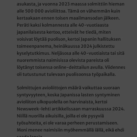
asukasta, ja vuonna 2023 maassa solmittiin hieman
alle 500 000 avioliittoa. Tämä on vähemmän kuin
kertaakaan ennen toisen maailmansodan jälkeen.
Peräti kaksi kolmannesta alle 40-vuotiaasta
japanilaisesta kertoo, etteivät he tiedä, miten
voisivat löytää puolison, kertoi Japanin hallituksen
toimeenpanema, heinäkuussa 2024 julkistettu
kyselytutkimus. Neljäsosa alle 40-vuotiaista tai sitä
nuoremmista naimisissa olevista pareista oli
löytänyt toisensa online-deittailun avulla. Viidennes
oli tutustunut tulevaan puolisoonsa työpaikalla.
Solmittujen avioliittojen määrä vaikuttaa suoraan
syntyvyyteen, koska Japanissa lasten syntyminen
avioliiton ulkopuolella on harvinaista, kertoi
Newsweek-lehti artikkelissaan marraskuussa 2024.
Niillä nuorilla aikuisilla, joilla ei ole pysyviä
työsuhteita, ei ole varaa perheen perustamiseen.
Moni menee naimisiin myöhemmällä iällä, eikä ehdi