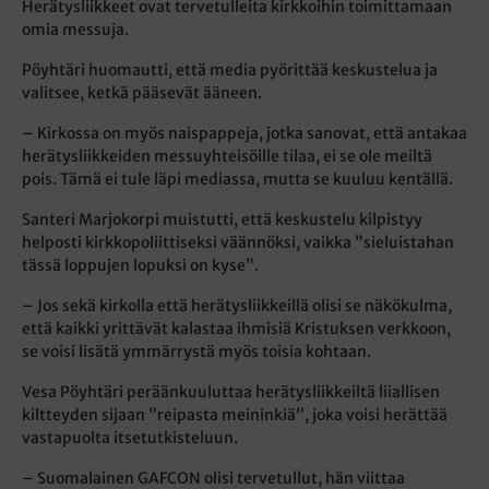
Herätysliikkeet ovat tervetulleita kirkkoihin toimittamaan
omia messuja.
Pöyhtäri huomautti, että media pyörittää keskustelua ja
valitsee, ketkä pääsevät ääneen.
– Kirkossa on myös naispappeja, jotka sanovat, että antakaa
herätysliikkeiden messuyhteisöille tilaa, ei se ole meiltä
pois. Tämä ei tule läpi mediassa, mutta se kuuluu kentällä.
Santeri Marjokorpi muistutti, että keskustelu kilpistyy
helposti kirkkopoliittiseksi väännöksi, vaikka ”sieluistahan
tässä loppujen lopuksi on kyse”.
– Jos sekä kirkolla että herätysliikkeillä olisi se näkökulma,
että kaikki yrittävät kalastaa ihmisiä Kristuksen verkkoon,
se voisi lisätä ymmärrystä myös toisia kohtaan.
Vesa Pöyhtäri peräänkuuluttaa herätysliikkeiltä liiallisen
kiltteyden sijaan ”reipasta meininkiä”, joka voisi herättää
vastapuolta itsetutkisteluun.
– Suomalainen GAFCON olisi tervetullut, hän viittaa