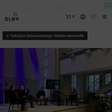
KARKUN
MAATA
SLEY
SLEY.FI
EVANKELIUMIJUHLA
EVANKELINEN
NÄKYVISSÄ
KAU
OPISTO
-FESTARIT
0
← Takaisin Sanansaattaja-lehden etusivulle