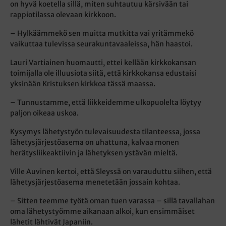
on hyvä koetella sillä, miten suhtautuu kärsivään tai
rappiotilassa olevaan kirkkoon.
– Hylkäämmekö sen muitta mutkitta vai yritämmekö
vaikuttaa tulevissa seurakuntavaaleissa, hän haastoi.
Lauri Vartiainen huomautti, ettei kellään kirkkokansan
toimijalla ole illuusiota siitä, että kirkkokansa edustaisi
yksinään Kristuksen kirkkoa tässä maassa.
– Tunnustamme, että liikkeidemme ulkopuolelta löytyy
paljon oikeaa uskoa.
Kysymys lähetystyön tulevaisuudesta tilanteessa, jossa
lähetysjärjestöasema on uhattuna, kalvaa monen
herätysliikeaktiivin ja lähetyksen ystävän mieltä.
Ville Auvinen kertoi, että Sleyssä on varauduttu siihen, että
lähetysjärjestöasema menetetään jossain kohtaa.
– Sitten teemme työtä oman tuen varassa – sillä tavallahan
oma lähetystyömme aikanaan alkoi, kun ensimmäiset
lähetit lähtivät Japaniin.