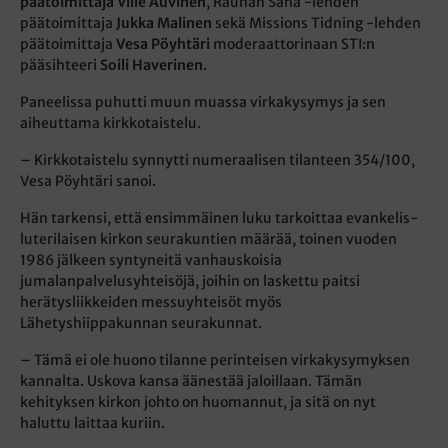
päätoimittaja Ville Auvinen
, Rauhan Sana -lehden
päätoimittaja
Jukka Malinen
sekä Missions Tidning -lehden
päätoimittaja
Vesa Pöyhtäri
moderaattorinaan STI:n
pääsihteeri
Soili Haverinen
.
Paneelissa puhutti muun muassa virkakysymys ja sen
aiheuttama kirkkotaistelu.
– Kirkkotaistelu synnytti numeraalisen tilanteen 354/100,
Vesa Pöyhtäri sanoi.
Hän tarkensi, että ensimmäinen luku tarkoittaa evankelis-
luterilaisen kirkon seurakuntien määrää, toinen vuoden
1986 jälkeen syntyneitä vanhauskoisia
jumalanpalvelusyhteisöjä, joihin on laskettu paitsi
herätysliikkeiden messuyhteisöt myös
Lähetyshiippakunnan seurakunnat.
– Tämä ei ole huono tilanne perinteisen virkakysymyksen
kannalta. Uskova kansa äänestää jaloillaan. Tämän
kehityksen kirkon johto on huomannut, ja sitä on nyt
haluttu laittaa kuriin.