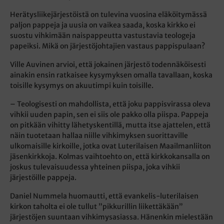
Herätysliikejärjestöistä on tulevina vuosina eläköitymässä
paljon pappeja ja uusia on vaikea saada, koska kirkko ei
suostu vihkimään naispappeutta vastustavia teologeja
papeiksi. Mikä on järjestöjohtajien vastaus pappispulaan?
Ville Auvinen arvioi, että jokainen järjestö todennäköisesti
ainakin ensin ratkaisee kysymyksen omalla tavallaan, koska
toisille kysymys on akuutimpi kuin toisille.
– Teologisesti on mahdollista, että joku pappisvirassa oleva
vihkii uuden papin, sen ei siis ole pakko olla piispa. Pappeja
on pitkään vihitty lähetyskentillä, mutta itse ajattelen, että
näin tuotetaan hallaa niille vihkimyksen suorittaville
ulkomaisille kirkoille, jotka ovat Luterilaisen Maailmanliiton
jäsenkirkkoja. Kolmas vaihtoehto on, että kirkkokansalla on
joskus tulevaisuudessa yhteinen piispa, joka vihkii
järjestöille pappeja.
Daniel Nummela huomautti, että evankelis-luterilaisen
kirkon taholta ei ole tullut ”pikkurillin liikettäkään”
järjestöjen suuntaan vihkimysasiassa. Hänenkin mielestään