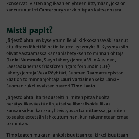
konservatiivisten anglikaanien yhteenliittymään, joka on
sanoutunut irti Canterburyn arkkipiispan kaitsennasta.
Mistä papit?
Järjestöjohtajien kyselytunnille oli kirkkokansaväki saanut
etukäteen lähettää netin kautta kysymyksiä. Kysymyksiin
olivat vastaamassa Kansanlähetyksen toiminnanjohtaja
Daniel Nummela
, Sleyn lähetysjohtaja Ville Auvinen,
Laestadianernas fridsföreningars förbundin (LFF)
lähetysjohtaja Vesa Pöyhtäri, Suomen Raamattuopiston
Säätiön toiminnanjohtaja
Lauri Vartiainen
sekä Länsi-
Suomen rukoilevaisten pastori
Timo Laato
.
Järjestöjohtajilta tiedusteltiin, miten pitää huolta
herätysliikeväestä niin, ettei se liberalisoidu liikaa
kansankirkon kanssa yhteistyössä toimittaessa, ja miten
toisaalta estetään lahkoutuminen, kun rakennetaan omaa
toimintaa.
Timo Laaton mukaan lahkolaisuuttaan tai kirkollisuuttaan