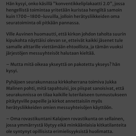
Hän kysyi, onko käsillä ”konventikkeliplakaatti 2.0”, jossa
hengellistä toimintaa yritetään kuristaa hengiltä samoin
kuin 1700–1800-luvuilla, jolloin herätysliikkeiden oma
seuratoiminta oli pitkään pannassa.
Ville Auvinen huomautti, että kirkon johdon taholta suurin
kipukohta näyttäisi olevan se, etteivät kaikki jäsenet tule
samalle alttarille viettämään ehtoollista, ja tämän vuoksi
järjestöjen messuyhteisöt halutaan kieltää.
– Mutta mitä oikeaa ykseyttä on pakotettu ykseys? hän
kysyi.
Pyhäjoen seurakunnassa kirkkoherrana toimiva Jukka
Malinen pohti, mitä tapahtuisi, jos piispat sanoisivat, että
seurakunnissa on tilaa kaikille luterilaiseen tunnustukseen
pitäytyville papeille ja kirkot annettaisiin myös
herätysliikkeiden omien messuyhteisöjen käyttöön.
– Oma rovastikuntani Kalajoen rovastikunta on sellainen,
jossa ymmärrystä löytyy eikä minkäänlaisia kitkatilanteita
ole syntynyt opillisista erimielisyyksistä huolimatta.