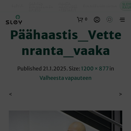
KARKUN
MAATA
SLEY
SLEY.FI
EVANKELIUMIJUHLA
EVANKELINEN
NÄKYVISSÄ
KAU
OPISTO
-FESTARIT
0
Päähaastis_Vette
Nranta_vaaka
Published
21.1.2025
. Size:
1200 × 877
in
Valheesta vapauteen
<
>