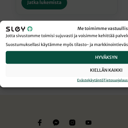
Jatka lukemista
Me toimimme vastuullis
Jotta sivustomme toimisi sujuvasti ja voisimme kehittää pal
Suostumuksellasi käytämme myös tilasto- ja markkinointieväs
← Takaisin Sanansaattaja-lehden etusivulle
HYVÄKSYN
JOULU
KIRJALLISUUS
KIELLÄN KAIKKI
Evästekäytäntö
Tietosuojalau