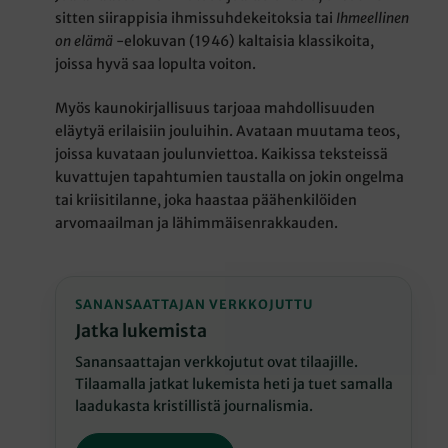
sitten siirappisia ihmissuhdekeitoksia tai
Ihmeellinen
on elämä
-elokuvan (1946) kaltaisia klassikoita,
joissa hyvä saa lopulta voiton.
Myös kaunokirjallisuus tarjoaa mahdollisuuden
eläytyä erilaisiin jouluihin. Avataan muutama teos,
joissa kuvataan joulunviettoa. Kaikissa teksteissä
kuvattujen tapahtumien taustalla on jokin ongelma
tai kriisitilanne, joka haastaa päähenkilöiden
arvomaailman ja lähimmäisenrakkauden.
SANANSAATTAJAN VERKKOJUTTU
Jatka lukemista
Sanansaattajan verkkojutut ovat tilaajille.
Tilaamalla jatkat lukemista heti ja tuet samalla
laadukasta kristillistä journalismia.