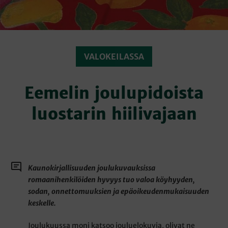
VALOKEILASSA
Eemelin joulupidoista
luostarin hiilivajaan
Kaunokirjallisuuden joulukuvauksissa
romaanihenkilöiden hyvyys tuo valoa köyhyyden,
sodan, onnettomuuksien ja epäoikeudenmukaisuuden
keskelle.
Joulukuussa moni katsoo jouluelokuvia, olivat ne