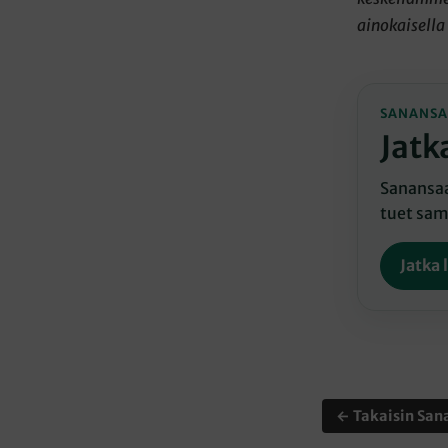
ainokaisella 
SANANSA
Jatk
Sanansaat
tuet sama
Jatka 
← Takaisin Sana