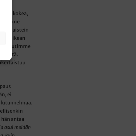
 ja
uamme kokea,
koitamme
aikin aistein
inen oikean
oja, nautimme
ttilöitä.
nkertaistuu
ipaus
n, ei
oulutunnelmaa.
ellisenkin
 hän antaa
 ja asui meidän
a, kuin