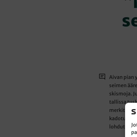
”
s
Aivan pian y
seimen ääre
skismoja. J
tallissa tu
merkitystä.
kadotuksel
Jo
lohdutuksek
pa