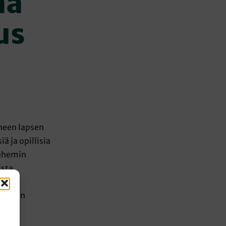
mä
us
yneen lapsen
ä ja opillisia
lehemin
ista
a
matkan