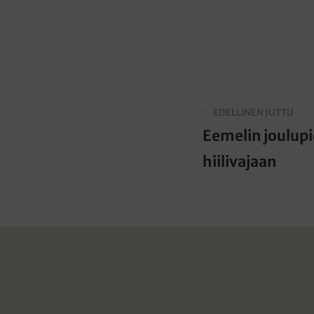
EDELLINEN JUTTU
Eemelin joulupi
hiilivajaan