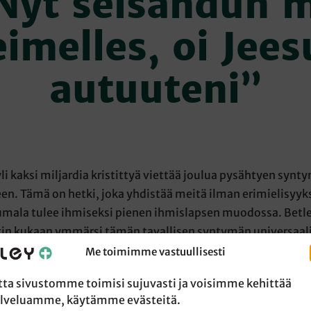
Nyt seisahdun 
eimelles, oi Jees
autuuteni”
li kaksi miljardia kristittyä viettää joulua pysähtyen synt
en. Tämä on hetki, joka yhdistää meitä ilman erimielisyyksi
umala tulee ihmiseksi pienen ihmislapsen muodossa. Bet
skin kukaan ymmärsi tämän tavallisen syntymän universaal
 Jeesus syntyi pelastaakseen meidät ihmiset iankaikkiselt
Me toimimme vastuullisesti
ta, mutta hän syntyi myös veljeksemme, jokaisen elämän
tta sivustomme toimisi sujuvasti ja voisimme kehittää
si ja turvaksi.
lveluamme, käytämme evästeitä.