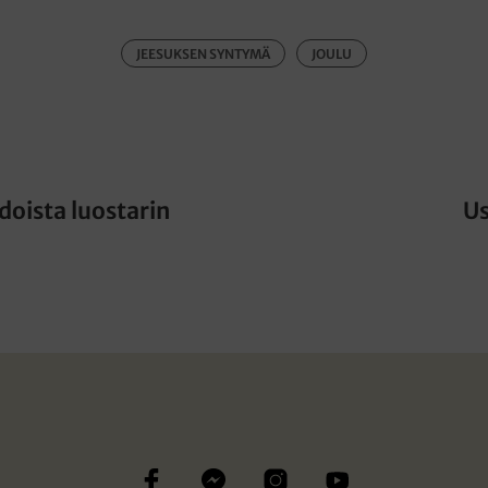
JEESUKSEN SYNTYMÄ
JOULU
doista luostarin
Us