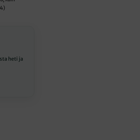
14)
ta heti ja