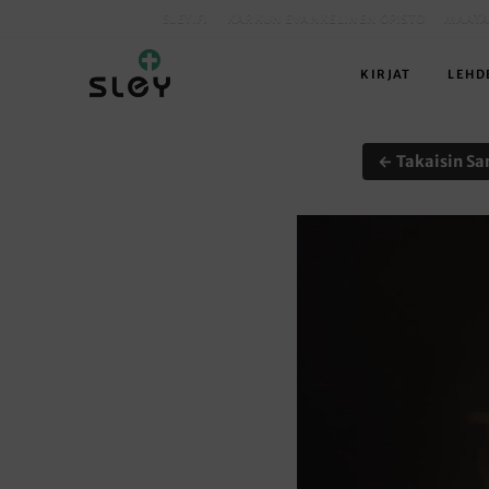
SLEY.FI
KARKUN EVANKELINEN OPISTO
MAATA
KIRJAT
LEHD
← Takaisin Sa