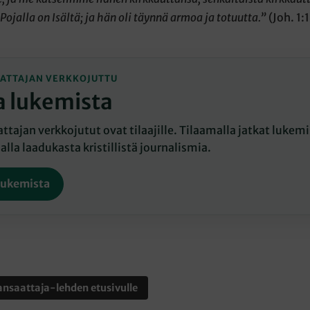
Pojalla on Isältä; ja hän oli täynnä armoa ja totuutta
.”
(Joh. 1:
ATTAJAN VERKKOJUTTU
a lukemista
tajan verkkojutut ovat tilaajille. Tilaamalla jatkat lukemis
lla laadukasta kristillistä journalismia.
lukemista
nsaattaja-lehden etusivulle