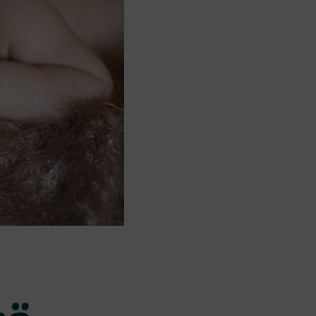
I
O
N
T
Y
H
J
Ä
.