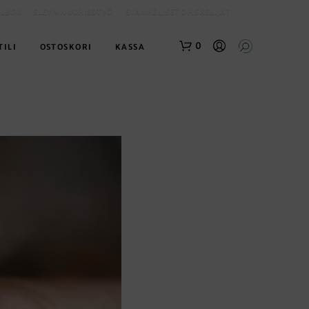
OLBOX
SLEYN NUORISOTYÖ
EVANKELISET OPISKELIJAT
0
TILI
OSTOSKORI
KASSA
O
S
T
O
S
K
O
R