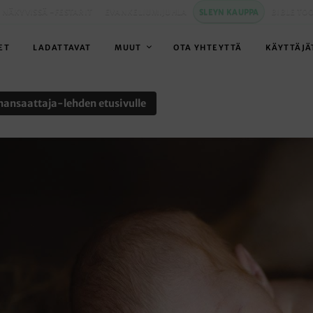
 NÄKYVISSÄ -FESTARIT
EVANKELIUMIJUHLA
SLEYN KAUPPA
BIBLE TO
ET
LADATTAVAT
MUUT
OTA YHTEYTTÄ
KÄYTTÄJÄ
nansaattaja-lehden etusivulle