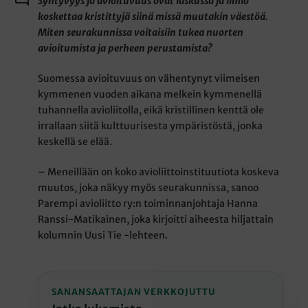
Syntyvyys ja avioituvuus ovat laskussa ja ilmiö
koskettaa kristittyjä siinä missä muutakin väestöä.
Miten seurakunnissa voitaisiin tukea nuorten
avioitumista ja perheen perustamista?
Suomessa avioituvuus on vähentynyt viimeisen
kymmenen vuoden aikana melkein kymmenellä
tuhannella avioliitolla, eikä kristillinen kenttä ole
irrallaan siitä kulttuurisesta ympäristöstä, jonka
keskellä se elää.
– Meneillään on koko avioliittoinstituutiota koskeva
muutos, joka näkyy myös seurakunnissa, sanoo
Parempi avioliitto ry:n toiminnanjohtaja Hanna
Ranssi-Matikainen, joka kirjoitti aiheesta hiljattain
kolumnin Uusi Tie -lehteen.
SANANSAATTAJAN VERKKOJUTTU