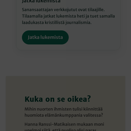
Jatka lukemista
Sanansaattajan verkkojutut ovat tilaajille.
Tilaamalla jatkat lukemista heti ja tuet samalla
laadukasta kristillistä journalismia.
Jatka lukemista
Kuka on se oikea?
Mihin nuorten ihmisten tulisi kiinnittää
huomiota elämänkumppania valitessa?
Hanna Ranssi-Matikaisen mukaan moni
unelmoi siitä, että puoliso olisi paras