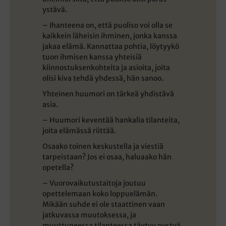
ystävä.
– Ihanteena on, että puoliso voi olla se
kaikkein läheisin ihminen, jonka kanssa
jakaa elämä. Kannattaa pohtia, löytyykö
tuon ihmisen kanssa yhteisiä
kiinnostuksenkohteita ja asioita, joita
olisi kiva tehdä yhdessä, hän sanoo.
Yhteinen huumori on tärkeä yhdistävä
asia.
– Huumori keventää hankalia tilanteita,
joita elämässä riittää.
Osaako toinen keskustella ja viestiä
tarpeistaan? Jos ei osaa, haluaako hän
opetella?
– Vuorovaikutustaitoja joutuu
opettelemaan koko loppuelämän.
Mikään suhde ei ole staattinen vaan
jatkuvassa muutoksessa, ja
muuttuneessa tilanteessa täytyy pystyä