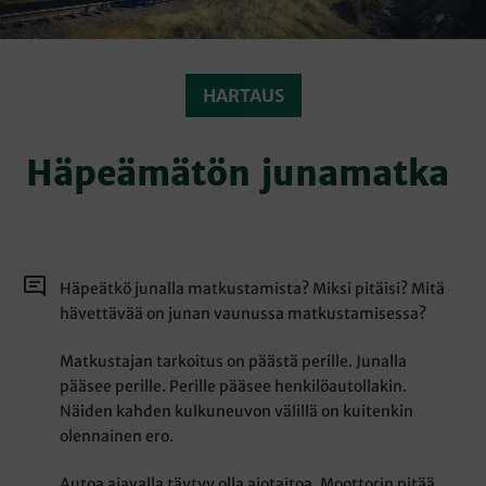
HARTAUS
Häpeämätön junamatka
Häpeätkö junalla matkustamista? Miksi pitäisi? Mitä
hävettävää on junan vaunussa matkustamisessa?
Matkustajan tarkoitus on päästä perille. Junalla
pääsee perille. Perille pääsee henkilöautollakin.
Näiden kahden kulkuneuvon välillä on kuitenkin
olennainen ero.
Autoa ajavalla täytyy olla ajotaitoa. Moottorin pitää