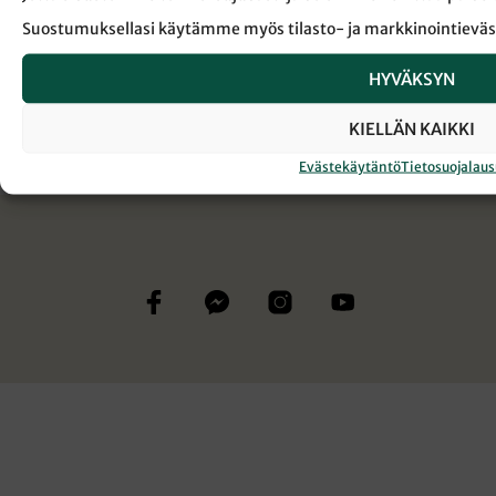
← Takaisin Sanansaattaja-lehden etusivulle
Suostumuksellasi käytämme myös tilasto- ja markkinointieväs
HYVÄKSYN
EVANKELIUMI
MATKALIPPU MAKSETTU
KIELLÄN KAIKKI
Evästekäytäntö
Tietosuojalau