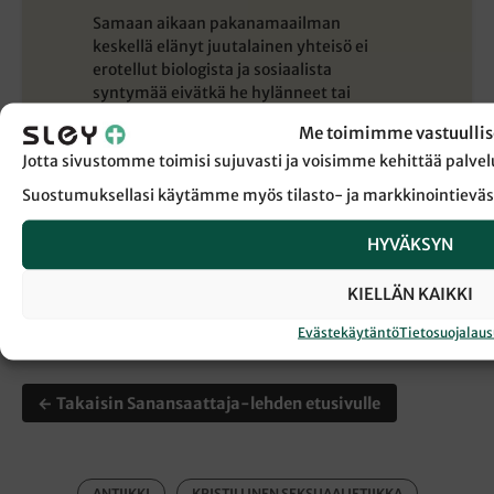
Samaan aikaan pakanamaailman
keskellä elänyt juutalainen yhteisö ei
erotellut biologista ja sosiaalista
syntymää eivätkä he hylänneet tai
tappaneet vastasyntyneitä. Sen sijaan
Me toimimme vastuullis
poikalapset ympärileikattiin
Jotta sivustomme toimisi sujuvasti ja voisimme kehittää pal
kahdeksantena elinpäivänään, kuten
Mooseksen laki määräsi. Jokainen elämä
Suostumuksellasi käytämme myös tilasto- ja markkinointieväs
oli juutalaisille, kuten myös myöhemmin
kristityille, Jumalan lahja, jota ihmisellä
HYVÄKSYN
ei ollut lupaa sammuttaa.
KIELLÄN KAIKKI
Evästekäytäntö
Tietosuojalau
← Takaisin Sanansaattaja-lehden etusivulle
ANTIIKKI
KRISTILLINEN SEKSUAALIETIIKKA