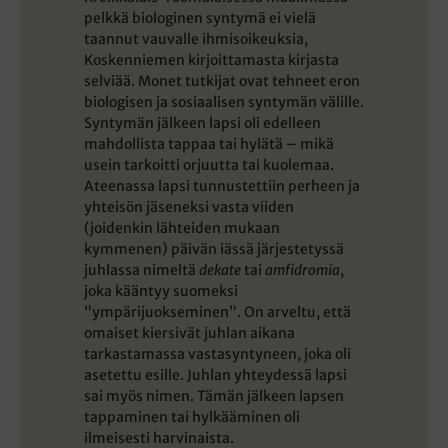
pelkkä biologinen syntymä ei vielä
taannut vauvalle ihmisoikeuksia,
Koskenniemen kirjoittamasta kirjasta
selviää. Monet tutkijat ovat tehneet eron
biologisen ja sosiaalisen syntymän välille.
Syntymän jälkeen lapsi oli edelleen
mahdollista tappaa tai hylätä – mikä
usein tarkoitti orjuutta tai kuolemaa.
Ateenassa lapsi tunnustettiin perheen ja
yhteisön jäseneksi vasta viiden
(joidenkin lähteiden mukaan
kymmenen) päivän iässä järjestetyssä
juhlassa nimeltä
dekate
tai
amfidromia
,
joka kääntyy suomeksi
”ympärijuokseminen”. On arveltu, että
omaiset kiersivät juhlan aikana
tarkastamassa vastasyntyneen, joka oli
asetettu esille. Juhlan yhteydessä lapsi
sai myös nimen. Tämän jälkeen lapsen
tappaminen tai hylkääminen oli
ilmeisesti harvinaista.