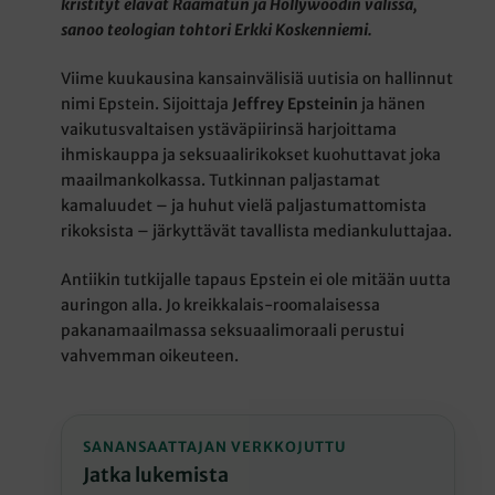
kristityt elävät Raamatun ja Hollywoodin välissä,
sanoo teologian tohtori Erkki Koskenniemi.
Viime kuukausina kansainvälisiä uutisia on hallinnut
nimi Epstein. Sijoittaja
Jeffrey Epsteinin
ja hänen
vaikutusvaltaisen ystäväpiirinsä harjoittama
ihmiskauppa ja seksuaalirikokset kuohuttavat joka
maailmankolkassa. Tutkinnan paljastamat
kamaluudet – ja huhut vielä paljastumattomista
rikoksista – järkyttävät tavallista mediankuluttajaa.
Antiikin tutkijalle tapaus Epstein ei ole mitään uutta
auringon alla. Jo kreikkalais-roomalaisessa
pakanamaailmassa seksuaalimoraali perustui
vahvemman oikeuteen.
SANANSAATTAJAN VERKKOJUTTU
Jatka lukemista