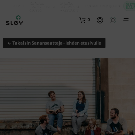
KARKUN
MAATA
SLEY
SLEY.FI
EVANKELIUMIJUHLA
EVANKELINEN
NÄKYVISSÄ
KAU
OPISTO
-FESTARIT
0
← Takaisin Sanansaattaja-lehden etusivulle