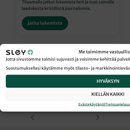
Tilaamalla jatkat lukemista heti ja tuet samalla
laadukasta kristillistä journalismia.
Jatka lukemista
Me toimimme vastuullis
Jotta sivustomme toimisi sujuvasti ja voisimme kehittää pal
← Takaisin Sanansaattaja-lehden etusivulle
Suostumuksellasi käytämme myös tilasto- ja markkinointieväs
HYVÄKSYN
EKUMENIA
KRISTITTYJEN YHTEYS
KIELLÄN KAIKKI
YHTEISKRISTILLISYYS
Evästekäytäntö
Tietosuojalau