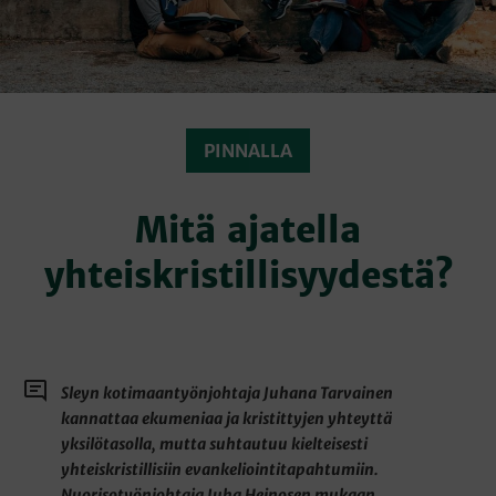
PINNALLA
Mitä ajatella
yhteiskristillisyydestä?
Sleyn kotimaantyönjohtaja Juhana Tarvainen
kannattaa ekumeniaa ja kristittyjen yhteyttä
yksilötasolla, mutta suhtautuu kielteisesti
yhteiskristillisiin evankeliointitapahtumiin.
Nuorisotyönjohtaja Juha Heinosen mukaan