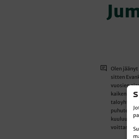
Jum
Olen jäänyt 
sitten Evan
vuosien aja
kaiken kaikk
taloyhtiön a
Jo
puhutellut.
pa
kuuluu sama
voittamises
Su
ma