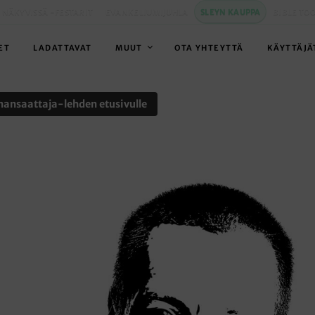
 NÄKYVISSÄ -FESTARIT
EVANKELIUMIJUHLA
SLEYN KAUPPA
BIBLE TO
ET
LADATTAVAT
MUUT
OTA YHTEYTTÄ
KÄYTTÄJÄ
nansaattaja-lehden etusivulle