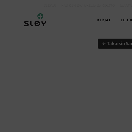
SLEY.FI
KARKUN EVANKELINEN OPISTO
MAATA
KIRJAT
LEHD
← Takaisin Sa