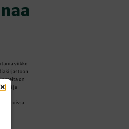
rnaa
uutama viikko
diakirjastoon
llenteita on
nkillä ja
a on
en sanoissa
n