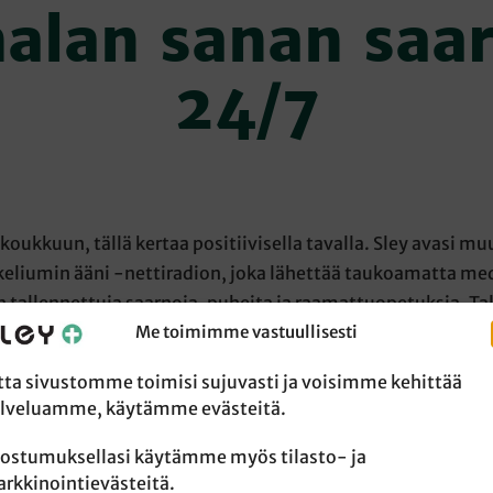
alan sanan saa
24/7
koukkuun, tällä kertaa positiivisella tavalla. Sley avasi m
keliumin ääni -nettiradion, joka lähettää taukoamatta me
n tallennettuja saarnoja, puheita ja raamattuopetuksia. Ta
iaan yli 10 000! Näitä olen kuunnellut kuntosalilla, koirale
Me toimimme vastuullisesti
skarteluhuoneessa uusia jalkalistoja jiiriin sahatessa. San
tta sivustomme toimisi sujuvasti ja voisimme kehittää
 On ollut myös hienoa huomata, miten lukuisien eri puhuji
lveluamme, käytämme evästeitä.
 iankaikkinen evankeliumi Jeesuksen verestä ja kuolema
ta.
ostumuksellasi käytämme myös tilasto- ja
rkkinointievästeitä.