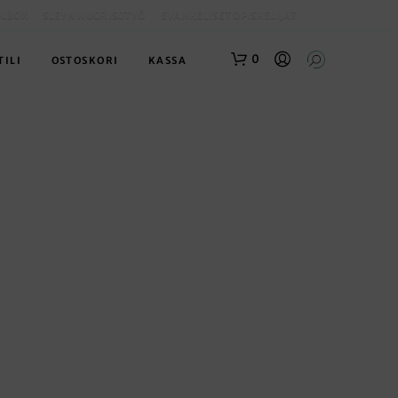
OLBOX
SLEYN NUORISOTYÖ
EVANKELISET OPISKELIJAT
0
TILI
OSTOSKORI
KASSA
O
S
T
O
S
K
O
R