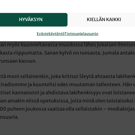
avali kehottaa kolossalaisia: ”
Antakaa Kristuksen sanan asu
nne
.” (Kol. 3:16) Paavali ei voinut edes aavistaa, miten hä
HYVÄKSYN
KIELLÄN KAIKKI
nen vuoden jälkeen toteutuisi uuden teknologian avustuks
 keksiminen teki aikoinaan mahdolliseksi Jumalan sanan l
Evästekäytäntö
Tietosuojalausunto
ttämisen kirjoitetussa muodossa. Radio ja vielä paremmin
an myös kuunneltavassa muodossa lähes jokaisen ihmisen
aikasta riippumatta. Sanan kylvö on runsasta. Jumala anta
runsaan kasvun.
ttä moni sellainenkin, joka kritisoi Sleytä ahtaasta lakihen
ttiradiomme ja kuuntelisi edes muutaman tallenteen. Hän vo
ttiset kannanotot ja ahdistava lakihenkisyys ovat loistanee
an ainakin niissä opetuksissa, joita minä olen toistaiseksi
 000 puheen joukossa saattaa olla sellaistakin – mediakirja
ensuuria.