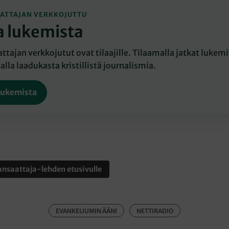
ATTAJAN VERKKOJUTTU
a lukemista
tajan verkkojutut ovat tilaajille. Tilaamalla jatkat lukemis
lla laadukasta kristillistä journalismia.
lukemista
nsaattaja-lehden etusivulle
EVANKELIUMIN ÄÄNI
NETTIRADIO