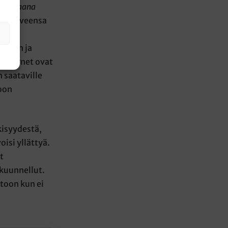
a runsaana
nen toiveensa
ella.
aajan ja
 internet ovat
 saataville
koon
kisyydestä,
isi yllättyä.
t
 kuunnellut.
stoon kun ei