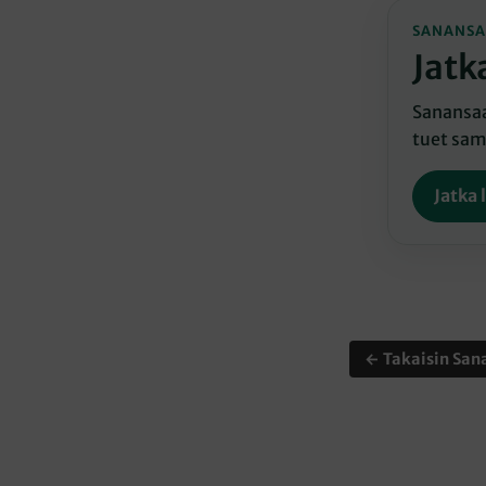
SANANSA
Jatk
Sanansaat
tuet sama
Jatka 
← Takaisin Sana