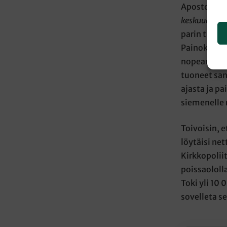
Apostoli Pa
keskuudessa
parin tuhan
Painokoneen
nopean levi
tuoneet san
ajasta ja p
siemenelle 
Toivoisin, e
löytäisi ne
Kirkkopolii
poissaololla
Toki yli 10
sovelleta s