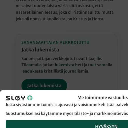
ne saivat uudenlaista väriä siitä uskosta, että
nasaretilainen Jeesus, joka oli ristiinnaulittu mutta
joka oli noussut kuolleista, on Kristus ja Herra.
SANANSAATTAJAN VERKKOJUTTU
Jatka lukemista
Sanansaattajan verkkojutut ovat tilaajille.
Tilaamalla jatkat lukemista heti ja tuet samalla
laadukasta kristillistä journalismia.
Jatka lukemista
Me toimimme vastuullis
Jotta sivustomme toimisi sujuvasti ja voisimme kehittää pal
Suostumuksellasi käytämme myös tilasto- ja markkinointieväs
HYVÄKSYN