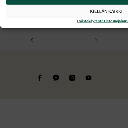
← Takaisin Sanansaattaja-lehden etusivulle
KIELLÄN KAIKKI
Evästekäytäntö
Tietosuojalau
JUMALANPALVELUS