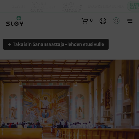
KARKUN
MAATA
SLEY
SLEY.FI
EVANKELIUMIJUHLA
EVANKELINEN
NÄKYVISSÄ
KAU
OPISTO
-FESTARIT
0
← Takaisin Sanansaattaja-lehden etusivulle