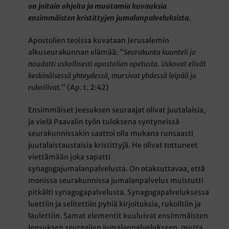
on joitain ohjeita ja muutamia kuvauksia
ensimmäisten kristittyjen jumalanpalveluksista.
Apostolien teoissa kuvataan Jerusalemin
alkuseurakunnan elämää: ”
Seurakunta kuunteli ja
noudatti uskollisesti apostolien opetusta. Uskovat elivät
keskinäisessä yhteydessä, mursivat yhdessä leipää ja
rukoilivat.
” (Ap. t. 2:42)
Ensimmäiset Jeesuksen seuraajat olivat juutalaisia,
ja vielä Paavalin työn tuloksena syntyneissä
seurakunnissakin saattoi olla mukana runsaasti
juutalaistaustaisia kristittyjä. He olivat tottuneet
viettämään joka sapatti
synagogajumalanpalvelusta. On otaksuttavaa, että
monissa seurakunnissa jumalanpalvelus muistutti
pitkälti synagogapalvelusta. Synagogapalveluksessa
luettiin ja selitettiin pyhiä kirjoituksia, rukoiltiin ja
laulettiin. Samat elementit kuuluivat ensimmäisten
Jeesuksen seuraajien jumalanpalvelukseen, mutta