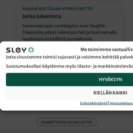
SANANSAATTAJAN VERKKOJUTTU
Jatka lukemista
Sanansaattajan verkkojutut ovat tilaajille.
Tilaamalla jatkat lukemista heti ja tuet samalla
laadukasta kristillistä journalismia.
Me toimimme vastuullis
Jatka lukemista
Jotta sivustomme toimisi sujuvasti ja voisimme kehittää pal
Suostumuksellasi käytämme myös tilasto- ja markkinointieväs
HYVÄKSYN
KIELLÄN KAIKKI
← Takaisin Sanansaattaja-lehden etusivulle
Evästekäytäntö
Tietosuojalau
RAAMATTUJEN SALAKULJETUS