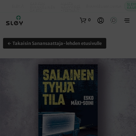
KARKUN
MAATA
SLEY
SLEY.FI
EVANKELIUMIJUHLA
EVANKELINEN
NÄKYVISSÄ
KAU
OPISTO
-FESTARIT
0
← Takaisin Sanansaattaja-lehden etusivulle