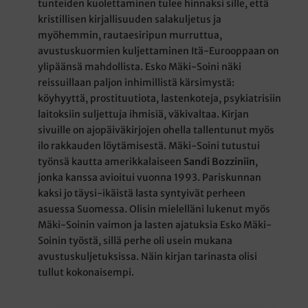
tunteiden kuolettaminen tulee hinnaksi sille, että
kristillisen kirjallisuuden salakuljetus ja
myöhemmin, rautaesiripun murruttua,
avustuskuormien kuljettaminen Itä-Eurooppaan on
ylipäänsä mahdollista. Esko Mäki-Soini näki
reissuillaan paljon inhimillistä kärsimystä:
köyhyyttä, prostituutiota, lastenkoteja, psykiatrisiin
laitoksiin suljettuja ihmisiä, väkivaltaa. Kirjan
sivuille on ajopäiväkirjojen ohella tallentunut myös
ilo rakkauden löytämisestä. Mäki-Soini tutustui
työnsä kautta amerikkalaiseen
Sandi Bozziniin
,
jonka kanssa avioitui vuonna 1993. Pariskunnan
kaksi jo täysi-ikäistä lasta syntyivät perheen
asuessa Suomessa. Olisin mielelläni lukenut myös
Mäki-Soinin vaimon ja lasten ajatuksia Esko Mäki-
Soinin työstä, sillä perhe oli usein mukana
avustuskuljetuksissa. Näin kirjan tarinasta olisi
tullut kokonaisempi.