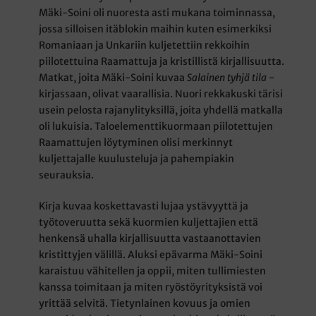
Mäki-Soini oli nuoresta asti mukana toiminnassa,
jossa silloisen itäblokin maihin kuten esimerkiksi
Romaniaan ja Unkariin kuljetettiin rekkoihin
piilotettuina Raamattuja ja kristillistä kirjallisuutta.
Matkat, joita Mäki-Soini kuvaa
Salainen tyhjä tila
-
kirjassaan, olivat vaarallisia. Nuori rekkakuski tärisi
usein pelosta rajanylityksillä, joita yhdellä matkalla
oli lukuisia. Taloelementtikuormaan piilotettujen
Raamattujen löytyminen olisi merkinnyt
kuljettajalle kuulusteluja ja pahempiakin
seurauksia.
Kirja kuvaa koskettavasti lujaa ystävyyttä ja
työtoveruutta sekä kuormien kuljettajien että
henkensä uhalla kirjallisuutta vastaanottavien
kristittyjen välillä. Aluksi epävarma Mäki-Soini
karaistuu vähitellen ja oppii, miten tullimiesten
kanssa toimitaan ja miten ryöstöyrityksistä voi
yrittää selvitä. Tietynlainen kovuus ja omien