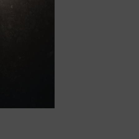
I
O
N
T
Y
H
J
Ä
.