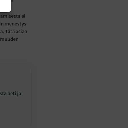
 Tämän
ävät
aamisesta ei
obin menestys
a. Tätä asiaa
ttomuuden
ta heti ja