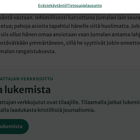
ä miehenä, mutta Jumala salli Saatanan koetella häntä.
Evästekäytäntö
Tietosuojalausunto
 häneltä vietiin kaikki: omaisuus, terveys, perhe, jopa yst
häntä vastaan. Inhimillisesti katsottuna Jumalan lain seur
e etua; pahoja asioita tapahtui hänelle siitä huolimatta. J
 siis ollut hänen omaa ansiotaan vaan Jumalan antama lahj
 ystävätkään ymmärtäneen, sillä he syyttivät Jobin onne
malan rangaistuksesta.
ATTAJAN VERKKOJUTTU
a lukemista
tajan verkkojutut ovat tilaajille. Tilaamalla jatkat lukemis
lla laadukasta kristillistä journalismia.
lukemista