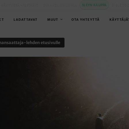
 NÄKYVISSÄ -FESTARIT
EVANKELIUMIJUHLA
SLEYN KAUPPA
BIBLE TO
ET
LADATTAVAT
MUUT
OTA YHTEYTTÄ
KÄYTTÄJÄ
nansaattaja-lehden etusivulle