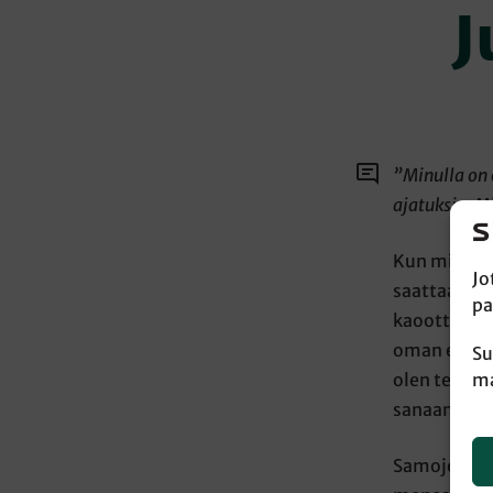
J
”Minulla on 
ajatuksia. M
Kun miettii
Jo
saattaa her
pa
kaoottisemm
oman elämän
Su
olen tehnyt
ma
sanaansa!
Samojen kys