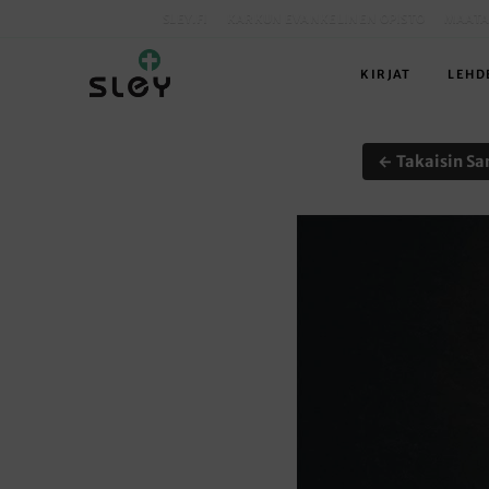
SLEY.FI
KARKUN EVANKELINEN OPISTO
MAATA
KIRJAT
LEHD
← Takaisin Sa