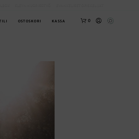
OLBOX
SLEYN NUORISOTYÖ
EVANKELISET OPISKELIJAT
0
TILI
OSTOSKORI
KASSA
O
S
T
O
S
K
O
R