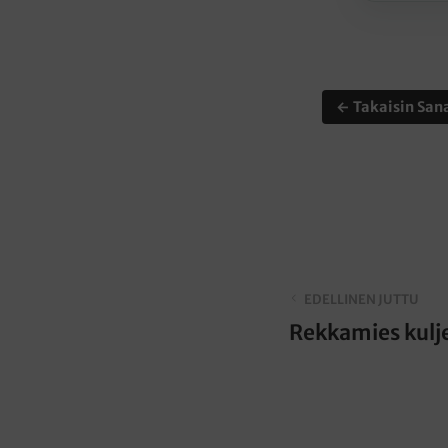
← Takaisin Sana
EDELLINEN JUTTU
Rekkamies kulj