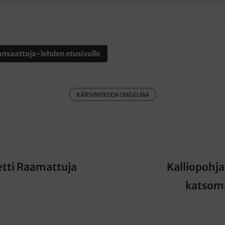
nsaattaja-lehden etusivulle
KÄRSIMYKSEN ONGELMA
etti Raamattuja
Kalliopohj
katsom