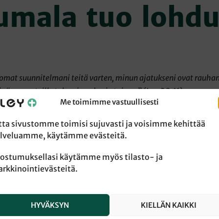
umala tuo lohd
omat suunnitelmani teitä varten, minun ajatukseni ovat rauhan
inä annan teille tulevaisuuden ja toivon.”
(Jer. 29:11)
Me toimimme vastuullisesti
 edellä olevaa raamatunlausetta ja vertaa sitä tämän päivän
tta sivustomme toimisi sujuvasti ja voisimme kehittää
ätä kysymys, missä Jumala on. Maailma näyttää päivästä 
lveluamme, käytämme evästeitä.
alta, eikä toivoa löydy. Sama kysymys voi nousta esiin, 
 vaikeuksia, jotka tuntuvat ylitsepääsemättömiltä. Mitä
ostumuksellasi käytämme myös tilasto- ja
, että ansaitsen tämän? Olenhan seurannut uskollisesti Ju
rkkinointievästeitä.
HYVÄKSYN
KIELLÄN KAIKKI
ymysten äärelle joutui Job. Hän oli tunnettu jumalaapelk