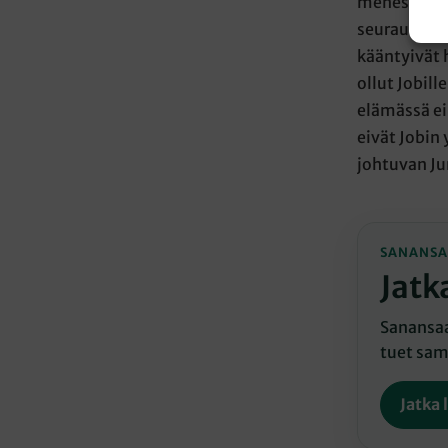
menestyneen
seurauksena
kääntyivät 
ollut Jobill
elämässä ei
eivät Jobin
johtuvan Ju
SANANSA
Jatk
Sanansaat
tuet sama
Jatka 