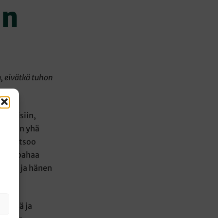
un
, eivätkä tuhon
 uutisiin,
päivään yhä
kun katsoo
 niin pahaa
malaa ja hänen
äävänä ja