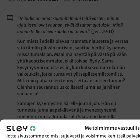
”Minulla on omat suunnitelmani teitä varten, minun
ajatukseni ovat rauhan, eivätkä tuhon ajatuksia. Minä
annan teille tulevaisuuden ja toivon.”
(Jer. 29:11)
Kun miettii edellä olevaa raamatunlausetta ja vertaa
sitä tämän päivän uutisiin, saattaa herätä kysymys,
missä Jumala on. Maailma näyttää päivästä päivään
yhä kaoottisemmalta, eikä toivoa löydy. Sama
kysymys voi nousta esiin, kun katsoo oman elämän
vaikeuksia, jotka tuntuvat ylitsepääsemättömiltä.
Mitä niin pahaa olen tehnyt, että ansaitsen tämän?
Olenhan seurannut uskollisesti Jumalaa ja hänen
sanaansa!
Samojen kysymysten äärelle joutui Job. Hän oli
tunnettu jumalaapelkäävänä ja menestyneenä
miehenä, mutta Jumala salli Saatanan koetella
häntä. Tämän seurauksena häneltä vietiin kaikki:
Me toimimme vastuullis
omaisuus, terveys, perhe, jopa ystävät kääntyivät
Jotta sivustomme toimisi sujuvasti ja voisimme kehittää pal
häntä vastaan. Inhimillisesti katsottuna Jumalan