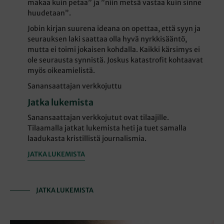
makaa kuin petaa” ja ”niin metsä vastaa kuin sinne
huudetaan”.
Jobin kirjan suurena ideana on opettaa, että syyn ja
seurauksen laki saattaa olla hyvä nyrkkisääntö,
mutta ei toimi jokaisen kohdalla. Kaikki kärsimys ei
ole seurausta synnistä. Joskus katastrofit kohtaavat
myös oikeamielistä.
Sanansaattajan verkkojuttu
Jatka lukemista
Sanansaattajan verkkojutut ovat tilaajille.
Tilaamalla jatkat lukemista heti ja tuet samalla
laadukasta kristillistä journalismia.
JATKA LUKEMISTA
JATKA LUKEMISTA