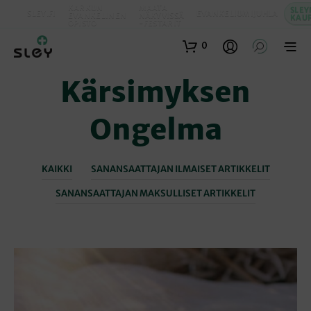
KARKUN
MAATA
SLEY
SLEY.FI
EVANKELIUMIJUHLA
EVANKELINEN
NÄKYVISSÄ
KAU
OPISTO
-FESTARIT
0
Kärsimyksen
Ongelma
KAIKKI
SANANSAATTAJAN ILMAISET ARTIKKELIT
SANANSAATTAJAN MAKSULLISET ARTIKKELIT