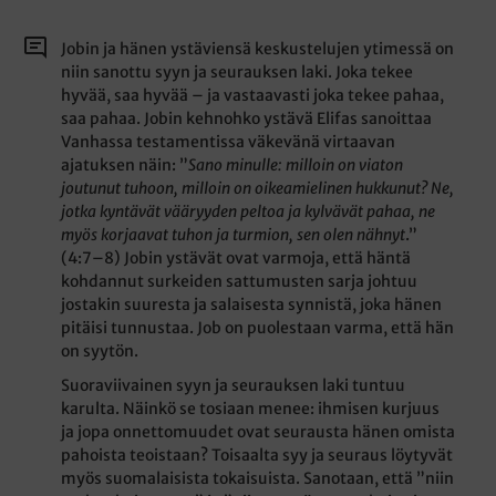
Jobin ja hänen ystäviensä keskustelujen ytimessä on
niin sanottu syyn ja seurauksen laki. Joka tekee
hyvää, saa hyvää – ja vastaavasti joka tekee pahaa,
saa pahaa. Jobin kehnohko ystävä Elifas sanoittaa
Vanhassa testamentissa väkevänä virtaavan
ajatuksen näin: ”
Sano minulle: milloin on viaton
joutunut tuhoon, milloin on oikeamielinen hukkunut? Ne,
jotka kyntävät vääryyden peltoa ja kylvävät pahaa, ne
myös korjaavat tuhon ja turmion, sen olen nähnyt
.”
(4:7–8) Jobin ystävät ovat varmoja, että häntä
kohdannut surkeiden sattumusten sarja johtuu
jostakin suuresta ja salaisesta synnistä, joka hänen
pitäisi tunnustaa. Job on puolestaan varma, että hän
on syytön.
Suoraviivainen syyn ja seurauksen laki tuntuu
karulta. Näinkö se tosiaan menee: ihmisen kurjuus
ja jopa onnettomuudet ovat seurausta hänen omista
pahoista teoistaan? Toisaalta syy ja seuraus löytyvät
myös suomalaisista tokaisuista. Sanotaan, että ”niin