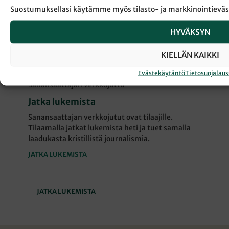
lain seuraamisesta ei ollut Jobille etua; pahoja
Suostumuksellasi käytämme myös tilasto- ja markkinointieväs
asioita tapahtui hänelle siitä huolimatta. Jobin
menestys elämässä ei siis ollut hänen omaa
HYVÄKSYN
ansiotaan vaan Jumalan antama lahja. Tätä asiaa
eivät Jobin ystävätkään ymmärtäneen, sillä he
KIELLÄN KAIKKI
syyttivät Jobin onnettomuuden johtuvan Jumalan
rangaistuksesta.
Evästekäytäntö
Tietosuojalau
Sanansaattajan verkkojuttu
Jatka lukemista
Sanansaattajan verkkojutut ovat tilaajille.
Tilaamalla jatkat lukemista heti ja tuet samalla
laadukasta kristillistä journalismia.
JATKA LUKEMISTA
JATKA LUKEMISTA