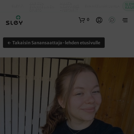
KARKUN
MAATA
SLEY
SLEY.FI
EVANKELIUMIJUHLA
EVANKELINEN
NÄKYVISSÄ
KAU
OPISTO
-FESTARIT
0
← Takaisin Sanansaattaja-lehden etusivulle