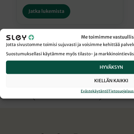
Jatka lukemista
Me toimimme vastuullis
Jotta sivustomme toimisi sujuvasti ja voisimme kehittää pal
Suostumuksellasi käytämme myös tilasto- ja markkinointieväs
← Takaisin Sanansaattaja-lehden etusivulle
HYVÄKSYN
KIELLÄN KAIKKI
MAATA NÄKYVISSÄ
TALKOOTYÖ
Evästekäytäntö
Tietosuojalau