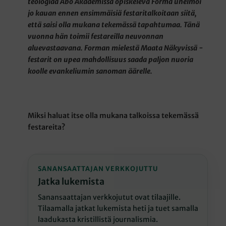
teologiaa Åbo Akademissa opiskeleva Forma unelmoi
jo kauan ennen ensimmäisiä festaritalkoitaan siitä,
että saisi olla mukana tekemässä tapahtumaa. Tänä
vuonna hän toimii festareilla neuvonnan
aluevastaavana. Forman mielestä Maata Näkyvissä -
festarit on upea mahdollisuus saada paljon nuoria
koolle evankeliumin sanoman äärelle.
Miksi haluat itse olla mukana talkoissa tekemässä
festareita?
SANANSAATTAJAN VERKKOJUTTU
Jatka lukemista
Sanansaattajan verkkojutut ovat tilaajille.
Tilaamalla jatkat lukemista heti ja tuet samalla
laadukasta kristillistä journalismia.