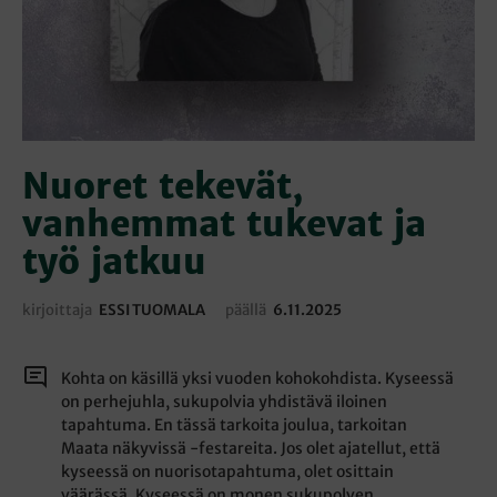
Nuoret tekevät,
vanhemmat tukevat ja
työ jatkuu
kirjoittaja
ESSI TUOMALA
päällä
6.11.2025
Kohta on käsillä yksi vuoden kohokohdista. Kyseessä
on perhejuhla, sukupolvia yhdistävä iloinen
tapahtuma. En tässä tarkoita joulua, tarkoitan
Maata näkyvissä -festareita. Jos olet ajatellut, että
kyseessä on nuorisotapahtuma, olet osittain
väärässä. Kyseessä on monen sukupolven