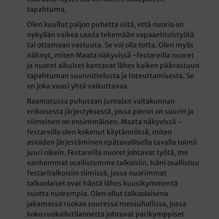
tapahtuma.
Olen kuullut paljon puhetta siitä, että nuoria on
nykyään vaikea saada tekemään vapaaehtoistyötä
tai ottamaan vastuuta. Se voi olla totta. Olen myös
nähnyt, miten Maata näkyvissä -festareilla nuoret
ja nuoret aikuiset kantavat lähes kaiken päävastuun
tapahtuman suunnittelusta ja toteuttamisesta. Se
on joka vuosi yhtä vaikuttavaa.
Raamatussa puhutaan Jumalan valtakunnan
erikoisesta järjestyksestä, jossa pienin on suurin ja
viimeinen on ensimmäinen. Maata näkyvissä -
festareilla olen kokenut käytännössä, miten
asioiden järjestäminen epätavallisella tavalla toimii
juuri oikein. Festareilla nuoret johtavat työtä, me
vanhemmat osallistumme talkoisiin. Isäni osallistuu
festaritalkoisiin tiimissä, jossa nuorimmat
talkoolaiset ovat häntä lähes kuusikymmentä
vuotta nuorempia. Olen ollut talkoolaisena
jakamassa ruokaa suuressa messuhallissa, jossa
koko ruokailutilannetta johtavat parikymppiset