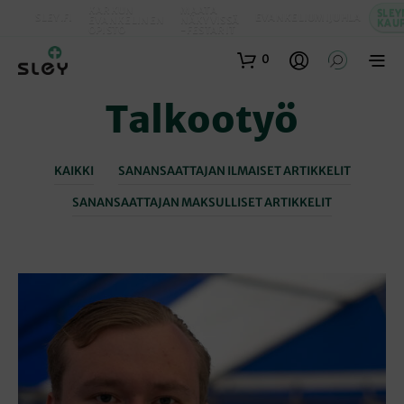
KARKUN
MAATA
SLEY
SLEY.FI
EVANKELIUMIJUHLA
EVANKELINEN
NÄKYVISSÄ
KAU
OPISTO
-FESTARIT
0
Talkootyö
KAIKKI
SANANSAATTAJAN ILMAISET ARTIKKELIT
SANANSAATTAJAN MAKSULLISET ARTIKKELIT