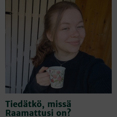
Tiedätkö, missä
Raamattusi on?