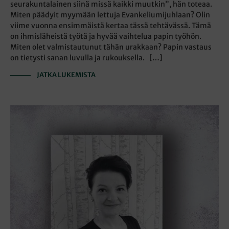
seurakuntalainen siinä missä kaikki muutkin”, hän toteaa.
Miten päädyit myymään lettuja Evankeliumijuhlaan? Olin
viime vuonna ensimmäistä kertaa tässä tehtävässä. Tämä
on ihmisläheistä työtä ja hyvää vaihtelua papin työhön.
Miten olet valmistautunut tähän urakkaan? Papin vastaus
on tietysti sanan luvulla ja rukouksella. […]
JATKA LUKEMISTA