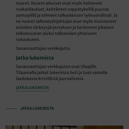
nuoret. Nuoret aikuiset ovat myös hoitaneet
ruokatilaukset, keittäneet soppatykeillä puuroa
aamuyöllä ja tehneet talkoolaisten työvuorolistat. Ja
ne nuoret talkootyönjohtajat ovat myös muistaneet
asioiden tärkeysjärjestyksen ja keränneet jokaisen
talkoovuoron aluksi talkooväen yhteiseen
rukoukseen.
Sanansaattajan verkkojuttu
Jatka lukemista
Sanansaattajan verkkojutut ovat tilaajille.
Tilaamalla jatkat lukemista heti ja tuet samalla
laadukasta kristillistä journalismia.
JATKA LUKEMISTA
JATKA LUKEMISTA