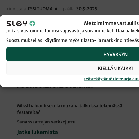
kirjoittaja
ESSI TUOMALA
päällä
30.9.2025
Me toimimme vastuullis
Aurora Forma, 26, on ollut useana vuonna
Jotta sivustomme toimisi sujuvasti ja voisimme kehittää pal
talkoolaisena Maata Näkyvissä -festareilla, jotka
Suostumuksellasi käytämme myös tilasto- ja markkinointieväs
pidetään Turussa 21.–23.11. Kolmatta vuotta
teologiaa Åbo Akademissa opiskeleva Forma unelmoi
jo kauan ennen ensimmäisiä festaritalkoitaan siitä,
HYVÄKSYN
että saisi olla mukana tekemässä tapahtumaa. Tänä
vuonna hän toimii festareilla neuvonnan
KIELLÄN KAIKKI
aluevastaavana. Forman mielestä Maata Näkyvissä -
Evästekäytäntö
Tietosuojalau
festarit on upea mahdollisuus saada paljon nuoria
koolle evankeliumin sanoman äärelle.
Miksi haluat itse olla mukana talkoissa tekemässä
festareita?
Sanansaattajan verkkojuttu
Jatka lukemista