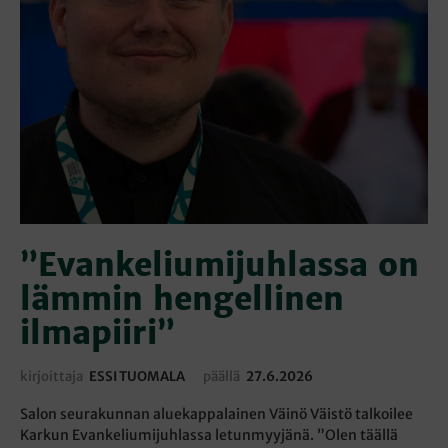
”Evankeliumijuhlassa on
lämmin hengellinen
ilmapiiri”
kirjoittaja
ESSI TUOMALA
päällä
27.6.2026
Salon seurakunnan aluekappalainen Väinö Väistö talkoilee
Karkun Evankeliumijuhlassa letunmyyjänä. ”Olen täällä