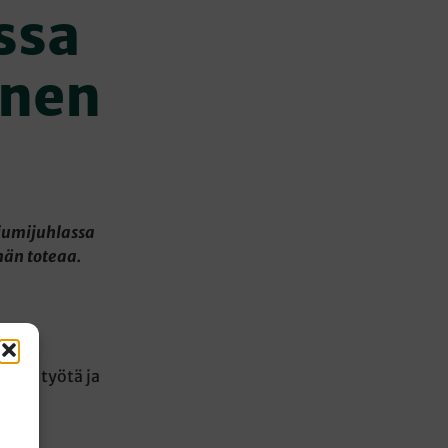
ssa
inen
iumijuhlassa
hän toteaa.
istä työtä ja