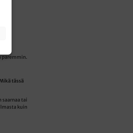
na paremmin.
 Mikä tässä
 saarnaa tai
ulmasta kuin