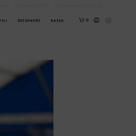
OLBOX
SLEYN NUORISOTYÖ
EVANKELISET OPISKELIJAT
0
TILI
OSTOSKORI
KASSA
O
S
T
O
S
K
O
R