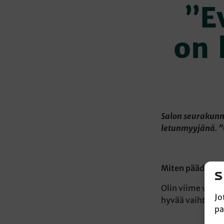
”E
on 
Salon seurakunn
letunmyyjänä. ”O
Miten päädyit 
Olin viime vuon
Jo
hyvää vaihtelua
pa