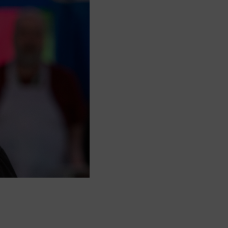
I
O
N
T
Y
H
J
Ä
.