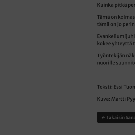
Kuinka pitkä pe
Tämä on kolmas 
tämä on jo perin
Evankeliumijuhla
kokee yhteyttä 
Työntekijän näkö
nuorille suunnit
Teksti: Essi Tuo
Kuva: Martti Py
← Takaisin Sana