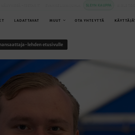
 NÄKYVISSÄ -FESTARIT
EVANKELIUMIJUHLA
SLEYN KAUPPA
BIBLE TO
ET
LADATTAVAT
MUUT
OTA YHTEYTTÄ
KÄYTTÄJÄ
nansaattaja-lehden etusivulle