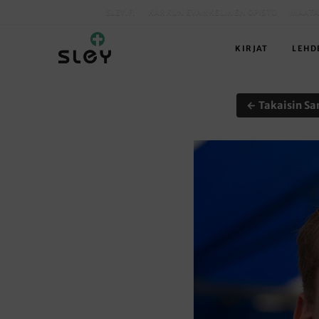
SLEY.FI
KARKUN EVANKELINEN OPISTO
MAATA
KIRJAT
LEHD
← Takaisin Sa