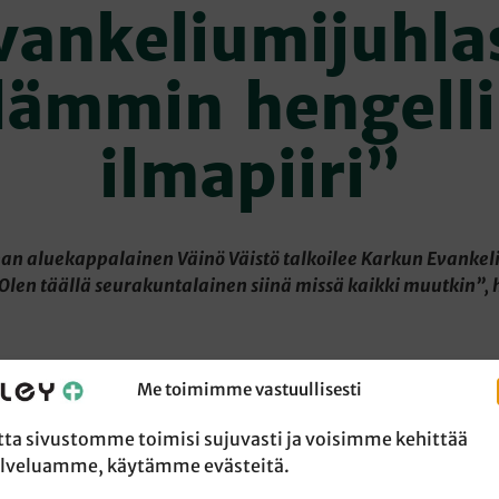
vankeliumijuhla
lämmin hengell
ilmapiiri”
an aluekappalainen Väinö Väistö talkoilee Karkun Evankel
len täällä seurakuntalainen siinä missä kaikki muutkin”, 
myymään lettuja Evankeliumijuhlaan?
Me toimimme vastuullisesti
na ensimmäistä kertaa tässä tehtävässä. Tämä on ihmislähe
tta sivustomme toimisi sujuvasti ja voisimme kehittää
 papin työhön.
lveluamme, käytämme evästeitä.