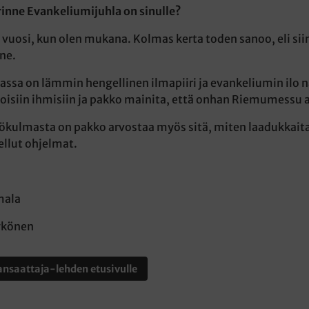
rinne Evankeliumijuhla on sinulle?
vuosi, kun olen mukana. Kolmas kerta toden sanoo, eli sii
ne.
ssa on lämmin hengellinen ilmapiiri ja evankeliumin ilo n
toisiin ihmisiin ja pakko mainita, että onhan Riemumessu 
kulmasta on pakko arvostaa myös sitä, miten laadukkaita o
ellut ohjelmat.
mala
ykönen
nsaattaja-lehden etusivulle