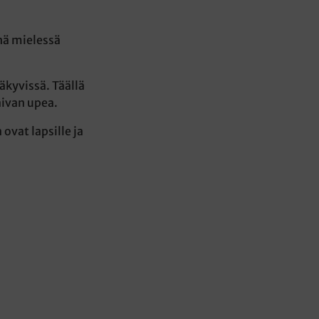
nä mielessä
äkyvissä. Täällä
aivan upea.
vat lapsille ja