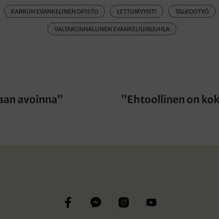
KARKUN EVANKELINEN OPISTO
LETTUMYYNTI
TALKOOTYÖ
VALTAKUNNALLINEN EVANKELIUMIJUHLA
vaan avoinna”
”Ehtoollinen on ko