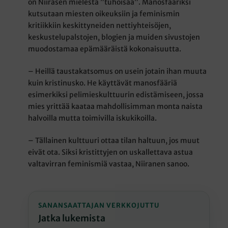
on Niirasen mielestä ”tuhoisaa”. Manosfääriksi
kutsutaan miesten oikeuksiin ja feminismin
kritiikkiin keskittyneiden nettiyhteisöjen,
keskustelupalstojen, blogien ja muiden sivustojen
muodostamaa epämääräistä kokonaisuutta.
– Heillä taustakatsomus on usein jotain ihan muuta
kuin kristinusko. He käyttävät manosfääriä
esimerkiksi pelimieskulttuurin edistämiseen, jossa
mies yrittää kaataa mahdollisimman monta naista
halvoilla mutta toimivilla iskukikoilla.
– Tällainen kulttuuri ottaa tilan haltuun, jos muut
eivät ota. Siksi kristittyjen on uskallettava astua
valtavirran feminismiä vastaa, Niiranen sanoo.
SANANSAATTAJAN VERKKOJUTTU
Jatka lukemista