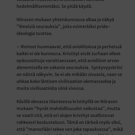
hedelmällisemmäksi. Se pitää käydä.
Niirasen mukaan yhteiskunnassa alkaa jo näkyä
”ilmeisiä seurauksia”, joita esimerkiksi pride-
ideologia tuottaa.
– Ihmiset huomaavat, että avioliitoissa ja perheissä
kaikki ei ole kunnossa. Kristityt eivät turhaan olleet
epäsuosittuja varoittaessaan, että avioliiton arvon
alenemisella on vakavia seurauksia. Syntyvyyskriisi
on näistä näkyvin. Se ei ole mikään sivuasia, vaan se
uhkaa koko läntisen sivilisaation olemassaoloa ja
muita sivilisaatioita siinä sivussa.
Käsillä olevassa tilanteessa kristityillä on Niirasen
mukaan ”hyvät mahdollisuudet vaikuttaa”, mutta
se vaatii sitä, että eri alojen kristityt osallistuvat
rohkeasti keskusteluun. Tämä on tärkeä myös siksi,
että ”manosfääri tekee sen joka tapauksessa”, mikä