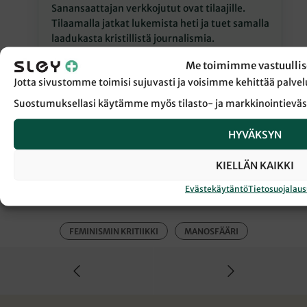
Sanansaattajan verkkojutut ovat tilaajille.
Tilaamalla jatkat lukemista heti ja tuet samalla
laadukasta kristillistä journalismia.
Me toimimme vastuullis
Jatka lukemista
Jotta sivustomme toimisi sujuvasti ja voisimme kehittää pal
Suostumuksellasi käytämme myös tilasto- ja markkinointieväs
HYVÄKSYN
KIELLÄN KAIKKI
← Takaisin Sanansaattaja-lehden etusivulle
Evästekäytäntö
Tietosuojalau
FEMINISMIN KRITIIKKI
MANOSFÄÄRI