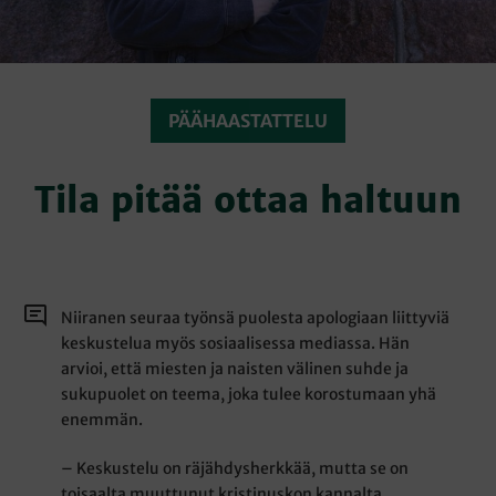
PÄÄHAASTATTELU
Tila pitää ottaa haltuun
Niiranen seuraa työnsä puolesta apologiaan liittyviä
keskustelua myös sosiaalisessa mediassa. Hän
arvioi, että miesten ja naisten välinen suhde ja
sukupuolet on teema, joka tulee korostumaan yhä
enemmän.
– Keskustelu on räjähdysherkkää, mutta se on
toisaalta muuttunut kristinuskon kannalta