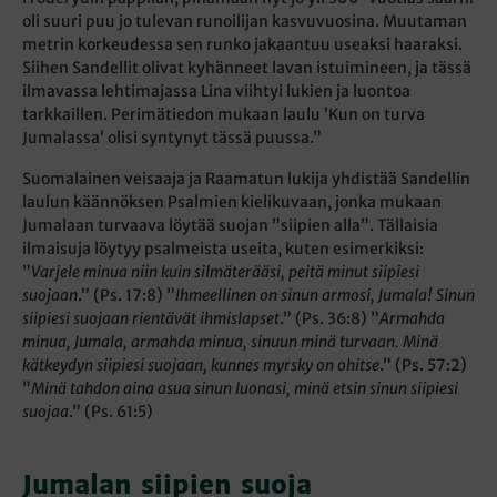
oli suuri puu jo tulevan runoilijan kasvuvuosina. Muutaman
metrin korkeudessa sen runko jakaantuu useaksi haaraksi.
Siihen Sandellit olivat kyhänneet lavan istuimineen, ja tässä
ilmavassa lehtimajassa Lina viihtyi lukien ja luontoa
tarkkaillen. Perimätiedon mukaan laulu ’Kun on turva
Jumalassa’ olisi syntynyt tässä puussa.”
Suomalainen veisaaja ja Raamatun lukija yhdistää Sandellin
laulun käännöksen Psalmien kielikuvaan, jonka mukaan
Jumalaan turvaava löytää suojan ”siipien alla”. Tällaisia
ilmaisuja löytyy psalmeista useita, kuten esimerkiksi:
”
Varjele minua niin kuin silmäterääsi, peitä minut siipiesi
suojaan
.” (Ps. 17:8) ”
Ihmeellinen on sinun armosi, Jumala! Sinun
siipiesi suojaan rientävät ihmislapset
.” (Ps. 36:8) ”
Armahda
minua, Jumala, armahda minua, sinuun minä turvaan. Minä
kätkeydyn siipiesi suojaan, kunnes myrsky on ohitse
.” (Ps. 57:2)
”
Minä tahdon aina asua sinun luonasi, minä etsin sinun siipiesi
suojaa
.” (Ps. 61:5)
Jumalan siipien suoja