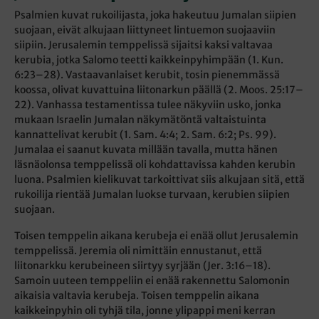
Psalmien kuvat rukoilijasta, joka hakeutuu Jumalan siipien
suojaan, eivät alkujaan liittyneet lintuemon suojaaviin
siipiin. Jerusalemin temppelissä sijaitsi kaksi valtavaa
kerubia, jotka Salomo teetti kaikkeinpyhimpään (1. Kun.
6:23–28). Vastaavanlaiset kerubit, tosin pienemmässä
koossa, olivat kuvattuina liitonarkun päällä (2. Moos. 25:17–
22). Vanhassa testamentissa tulee näkyviin usko, jonka
mukaan Israelin Jumalan näkymätöntä valtaistuinta
kannattelivat kerubit (1. Sam. 4:4; 2. Sam. 6:2; Ps. 99).
Jumalaa ei saanut kuvata millään tavalla, mutta hänen
läsnäolonsa temppelissä oli kohdattavissa kahden kerubin
luona. Psalmien kielikuvat tarkoittivat siis alkujaan sitä, että
rukoilija rientää Jumalan luokse turvaan, kerubien siipien
suojaan.
Toisen temppelin aikana kerubeja ei enää ollut Jerusalemin
temppelissä. Jeremia oli nimittäin ennustanut, että
liitonarkku kerubeineen siirtyy syrjään (Jer. 3:16–18).
Samoin uuteen temppeliin ei enää rakennettu Salomonin
aikaisia valtavia kerubeja. Toisen temppelin aikana
kaikkeinpyhin oli tyhjä tila, jonne ylipappi meni kerran