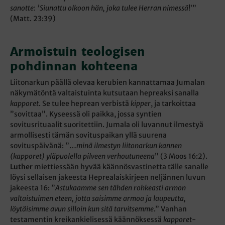
sanotte: ’Siunattu olkoon hän, joka tulee Herran nimessä
!’”
(Matt. 23:39)
Armoistuin teologisen
pohdinnan kohteena
Liitonarkun päällä olevaa kerubien kannattamaa Jumalan
näkymätöntä valtaistuinta kutsutaan hepreaksi sanalla
kapporet
. Se tulee heprean verbistä
kipper
, ja tarkoittaa
”sovittaa”. Kyseessä oli paikka, jossa syntien
sovitusrituaalit suoritettiin. Jumala oli luvannut ilmestyä
armollisesti tämän sovituspaikan yllä suurena
sovituspäivänä: ”…
minä ilmestyn liitonarkun kannen
(kapporet) yläpuolella pilveen verhoutuneena
” (3 Moos 16:2).
Luther
miettiessään hyvää käännösvastinetta tälle sanalle
löysi sellaisen jakeesta Heprealaiskirjeen neljännen luvun
jakeesta 16: ”
Astukaamme sen tähden rohkeasti armon
valtaistuimen eteen, jotta saisimme armoa ja laupeutta,
löytäisimme avun silloin kun sitä tarvitsemme
.” Vanhan
testamentin kreikankielisessä käännöksessä
kapporet
-