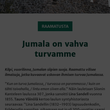
RAAMATUSTA
Jumala on vahva
turvamme
Kilpi, vuorilinna, Jumalan siipien suoja. Raamattu vilisee
ilmaisuja, jotka kuvaavat uskovan ihmisen turvaa Jumalassa.
”
Kun on turva Jumalassa, / turvassa on paremmassa / kuin on
tähti taivahalla, / lintu emon siiven alla
.” Näin lauletaan Siionin
Kanteleen laulussa 307, jonka sanoitti
Lina Sandell
vuonna
1855
. Tauno Väinölä
kertoo laulun syntyhistoriasta
seuraavaa: ”Lina Sandellin (1832–1903) lapsuudenkodin,
Fröderydin pappilan, pihamaan nyt jo yli 300-vuotias saarni