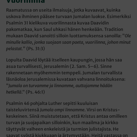
Vuorilinna
Raamatussa on useita ilmaisuja, jotka kuvaavat, kuinka
uskova ihminen pääsee turvaan Jumalan luokse. Esimerkiksi
Psalmin 31 kielikuva vuorilinnasta kuvaa Daavidin
pakomatkaa, kun Saul uhkasi hänen henkeään. Tradition
mukaan Daavid sanoitti silloin luottamuksensa sanoilla: ”
Ole
minulle kallio, jonka suojaan saan paeta, vuorilinna, johon minut
pelastat.
” (Ps. 31:3)
Lopulta Daavid löytää itselleen kaupungin, jossa hän saa
asua turvallisesti, Jerusalemin (2. Sam. 5–6). Sinne
rakennetaan myöhemmin temppeli. Jumalan turvallista
läsnäoloa Jerusalemissa kuvataan vahvana linnoituksena:
”
Jumala on turvamme ja linnamme, auttajamme hädän
hetkellä
.” (Ps. 46:1)
Psalmin 46 pohjalta Luther sepitti kuuluisan
taisteluvirtensä
Jumala ompi linnamme
. Virsi on Kristus-
keskeinen. Siinä muistutetaan, että Kristus antaa omilleen
turvan ja suojapaikan silloinkin, kun maailma ja kirkko
täyttyvät valheen enkeleistä ja turmion julistajista. He
saavat syöstä kiukkuaan ja ärtymystään. Heitä vastassa on