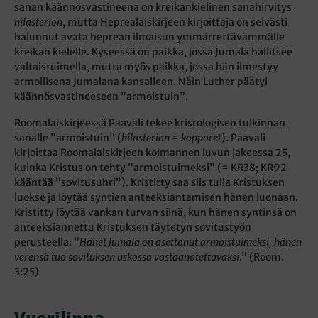
sanan käännösvastineena on kreikankielinen sanahirvitys
hilasterion
, mutta Heprealaiskirjeen kirjoittaja on selvästi
halunnut avata heprean ilmaisun ymmärrettävämmälle
kreikan kielelle. Kyseessä on paikka, jossa Jumala hallitsee
valtaistuimella, mutta myös paikka, jossa hän ilmestyy
armollisena Jumalana kansalleen. Näin Luther päätyi
käännösvastineeseen ”armoistuin”.
Roomalaiskirjeessä Paavali tekee kristologisen tulkinnan
sanalle ”armoistuin” (
hilasterion
=
kapporet
). Paavali
kirjoittaa Roomalaiskirjeen kolmannen luvun jakeessa 25,
kuinka Kristus on tehty ”armoistuimeksi” (= KR38; KR92
kääntää ”sovitusuhri”). Kristitty saa siis tulla Kristuksen
luokse ja löytää syntien anteeksiantamisen hänen luonaan.
Kristitty löytää vankan turvan siinä, kun hänen syntinsä on
anteeksiannettu Kristuksen täytetyn sovitustyön
perusteella: ”
Hänet Jumala on asettanut armoistuimeksi, hänen
verensä tuo sovituksen uskossa vastaanotettavaksi
.” (Room.
3:25)