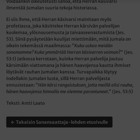
Voidaankin oikeutetusti sanoa, että Herran käsivarsi
ilmentää Jumalan suuria tekoja historiassa.
Ei siis ihme, että Herran käsivarsi mainitaan myös
profetiassa, joka käsittelee Herran kärsivän palvelijan
kuolemaa, ylösnousemusta ja taivaaseenastumista (Jes.
53). Siinä pysäytetään kuulijat miettimään, mitä Jumala on
oikein tekemässä maailmassa: ”
Kuka uskoo meidän
sanomamme? Kuka ymmärtää Herran käsivarren voiman
?” (Jes.
53:1) Jatkossa kerrotaan, kuinka Herran palvelija joutuu
kärsimään viattomana ja hänen haavojensa kautta ihmiset
löytävät rauhan Jumalan kanssa. Turvapaikka löytyy
todellakin Jumalan luota, sillä Herran palvelijasta
ennustetaan: ”
Hän kärsi rangaistuksen, jotta meillä olisi rauha,
hänen haavojensa hinnalla me olemme parantuneet
.” (Jes. 53:5)
Teksti: Antti Laato
← Takaisin Sanansaattaja-lehden etusivulle