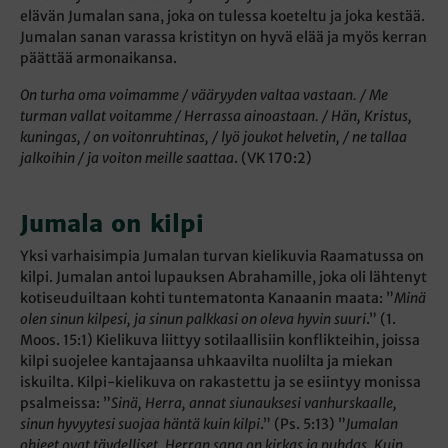
elävän Jumalan sana, joka on tulessa koeteltu ja joka kestää.
Jumalan sanan varassa kristityn on hyvä elää ja myös kerran
päättää armonaikansa.
On turha oma voimamme / vääryyden valtaa vastaan. / Me
turman vallat voitamme / Herrassa ainoastaan. / Hän, Kristus,
kuningas, / on voitonruhtinas, / lyö joukot helvetin, / ne tallaa
jalkoihin / ja voiton meille saattaa
. (VK 170:2)
Jumala on kilpi
Yksi varhaisimpia Jumalan turvan kielikuvia Raamatussa on
kilpi. Jumalan antoi lupauksen Abrahamille, joka oli lähtenyt
kotiseuduiltaan kohti tuntematonta Kanaanin maata: ”
Minä
olen sinun kilpesi, ja sinun palkkasi on oleva hyvin suuri
.” (1.
Moos. 15:1) Kielikuva liittyy sotilaallisiin konflikteihin, joissa
kilpi suojelee kantajaansa uhkaavilta nuolilta ja miekan
iskuilta. Kilpi-kielikuva on rakastettu ja se esiintyy monissa
psalmeissa: ”
Sinä, Herra, annat siunauksesi vanhurskaalle,
sinun hyvyytesi suojaa häntä kuin kilpi
.” (Ps. 5:13) ”
Jumalan
ohjeet ovat täydelliset, Herran sana on kirkas ja puhdas. Kuin