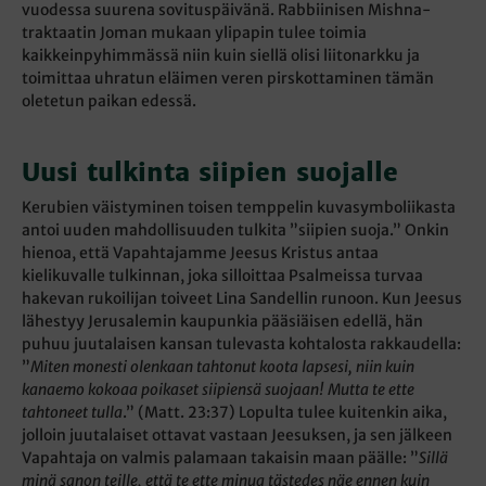
vuodessa suurena sovituspäivänä. Rabbiinisen Mishna-
traktaatin Joman mukaan ylipapin tulee toimia
kaikkeinpyhimmässä niin kuin siellä olisi liitonarkku ja
toimittaa uhratun eläimen veren pirskottaminen tämän
oletetun paikan edessä.
Uusi tulkinta siipien suojalle
Kerubien väistyminen toisen temppelin kuvasymboliikasta
antoi uuden mahdollisuuden tulkita ”siipien suoja.” Onkin
hienoa, että Vapahtajamme Jeesus Kristus antaa
kielikuvalle tulkinnan, joka silloittaa Psalmeissa turvaa
hakevan rukoilijan toiveet Lina Sandellin runoon. Kun Jeesus
lähestyy Jerusalemin kaupunkia pääsiäisen edellä, hän
puhuu juutalaisen kansan tulevasta kohtalosta rakkaudella:
”
Miten monesti olenkaan tahtonut koota lapsesi, niin kuin
kanaemo kokoaa poikaset siipiensä suojaan! Mutta te ette
tahtoneet tulla
.” (Matt. 23:37) Lopulta tulee kuitenkin aika,
jolloin juutalaiset ottavat vastaan Jeesuksen, ja sen jälkeen
Vapahtaja on valmis palamaan takaisin maan päälle: ”
Sillä
minä sanon teille, että te ette minua tästedes näe ennen kuin