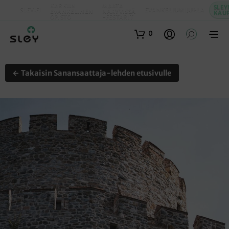
KARKUN
MAATA
SLEY
SLEY.FI
EVANKELIUMIJUHLA
EVANKELINEN
NÄKYVISSÄ
KAU
OPISTO
-FESTARIT
0
← Takaisin Sanansaattaja-lehden etusivulle