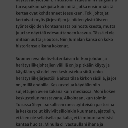
näyttävät ylöspäin. Yhteisöihin tulee niin hengellisiä
turvapaikanhakijoita kuin niitä, jotka ensimmäistä
kertaa ovat kohdanneet Jeesuksen. Toki johtajat
kertoivat myös järjestöjen ja niiden yksittäisten
työntekijöiden kohtaamasta painostuksesta, mutta
juuri se näyttää edesauttaneen kasvua. Tässä ei ole
mitään uutta ja outoa. Niin Jumalan kansa on koko
historiansa aikana kokenut.
Suomen evankelis-luterilaisen kirkon johdon ja
herätysliikejohtajien välillä on jo pitkään käyty ja
käydään yhä edelleen keskustelua siitä, onko
herätysliikejärjestöillä aitoa tilaa kirkon sisällä, ja jos
on, millä ehdoilla. Keskustelua käydään niin
suljettujen ovien takana kuin mediassa. Moni kokee
keskustelun raastavana. Aikoinaan, kun toimin
Turussa Sleyn paikallisen messuyhteisön pastorina
ja keskustelut kävivät silloinkin kuumana, ajattelin,
että en ole sellaisella paikalla, että minun tarvitsisi
kantaa huolta. Minulla oli vastuullani ihana ja