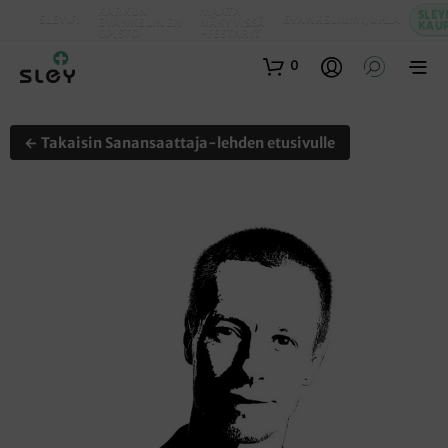
KARKUN
MAATA
SLEY
SLEY.FI
EVANKELIUMIJUHLA
EVANKELINEN
NÄKYVISSÄ
KAU
OPISTO
-FESTARIT
0
← Takaisin Sanansaattaja-lehden etusivulle