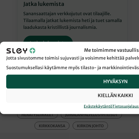
Jatka lukemista
Sanansaattajan verkkojutut ovat tilaajille.
Tilaamalla jatkat lukemista heti ja tuet samalla
laadukasta kristillistä journalismia.
Jatka lukemista
Me toimimme vastuullis
Jotta sivustomme toimisi sujuvasti ja voisimme kehittää pal
Suostumuksellasi käytämme myös tilasto- ja markkinointieväs
HYVÄKSYN
← Takaisin Sanansaattaja-lehden etusivulle
KIELLÄN KAIKKI
Evästekäytäntö
Tietosuojalau
HERÄTYSLIIKKEET
JUMALANPALVELUSYHTEISÖT
KIRKKOKANSA
KIRKON JOHTO