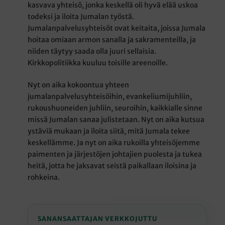
kasvava yhteisö, jonka keskellä oli hyvä elää uskoa
todeksi ja iloita Jumalan työstä.
Jumalanpalvelusyhteisöt ovat keitaita, joissa Jumala
hoitaa omiaan armon sanalla ja sakramenteilla, ja
niiden täytyy saada olla juuri sellaisia.
Kirkkopolitiikka kuuluu toisille areenoille.
Nyt on aika kokoontua yhteen
jumalanpalvelusyhteisöihin, evankeliumijuhliin,
rukoushuoneiden juhliin, seuroihin, kaikkialle sinne
missä Jumalan sanaa julistetaan. Nyt on aika kutsua
ystäviä mukaan ja iloita siitä, mitä Jumala tekee
keskellämme. Ja nyt on aika rukoilla yhteisöjemme
paimenten ja järjestöjen johtajien puolesta ja tukea
heitä, jotta he jaksavat seistä paikallaan iloisina ja
rohkeina.
SANANSAATTAJAN VERKKOJUTTU