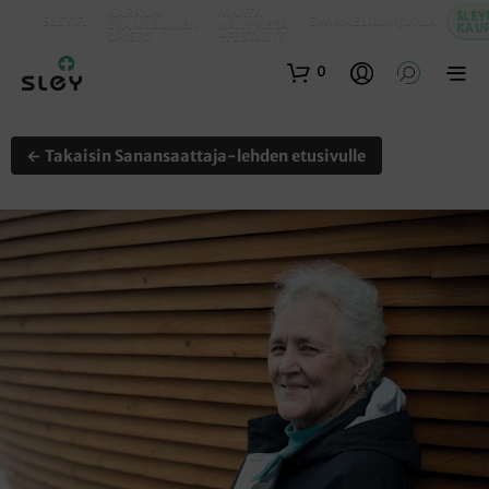
KARKUN
MAATA
SLEY
SLEY.FI
EVANKELIUMIJUHLA
EVANKELINEN
NÄKYVISSÄ
KAU
OPISTO
-FESTARIT
0
← Takaisin Sanansaattaja-lehden etusivulle