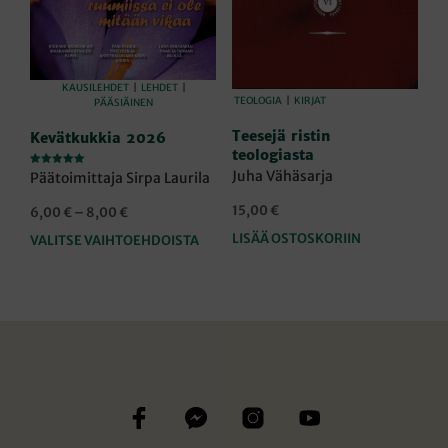
KAUSILEHDET
|
LEHDET
|
TEOLOGIA
|
KIRJAT
PÄÄSIÄINEN
Teesejä ristin
Kevätkukkia 2026
teologiasta
Juha Vähäsarja
Arvostelu
Päätoimittaja Sirpa Laurila
tuotteesta:
5.00
/ 5
15,00
€
Hintaluokka:
6,00
€
–
8,00
€
6,00 €
LISÄÄ OSTOSKORIIN
VALITSE VAIHTOEHDOISTA
Tällä
-
tuotteella
8,00 €
on
useampi
muunnelma.
Voit
tehdä
valinnat
tuotteen
sivulla.