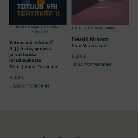
KEVÄÄN LAHJAT
|
TEOLOGIA
|
LUTHER
|
TEOLOGIA
|
KIRJAT
USKONELÄMÄ
Teesejä Kirkosta
Totuus vai tehtävä?
Anni Maria Laato
II 33 lisäkysymystä
ja vastausta
15,00
€
kristinuskosta
LISÄÄ OSTOSKORIIN
Toim. Juhana Tarvainen
15,00
€
LISÄÄ OSTOSKORIIN