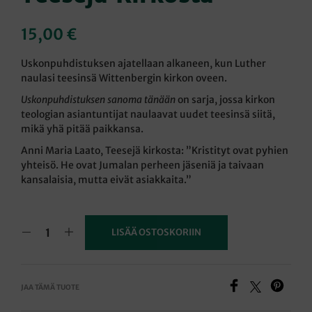
15,00
€
Uskonpuhdistuksen ajatellaan alkaneen, kun Luther
naulasi teesinsä Wittenbergin kirkon oveen.
Uskonpuhdistuksen sanoma tänään
on sarja, jossa kirkon
teologian asiantuntijat naulaavat uudet teesinsä siitä,
mikä yhä pitää paikkansa.
Anni Maria Laato, Teesejä kirkosta: ”Kristityt ovat pyhien
yhteisö. He ovat Jumalan perheen jäseniä ja taivaan
kansalaisia, mutta eivät asiakkaita.”
LISÄÄ OSTOSKORIIN
JAA TÄMÄ TUOTE