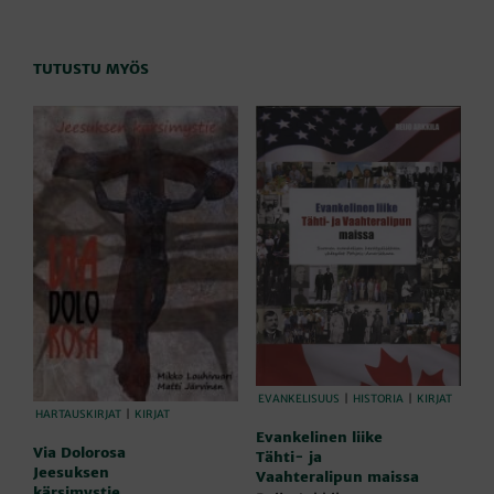
TUTUSTU MYÖS
EVANKELISUUS
|
HISTORIA
|
KIRJAT
HARTAUSKIRJAT
|
KIRJAT
Evankelinen liike
Via Dolorosa
Tähti- ja
Jeesuksen
Vaahteralipun maissa
kärsimystie