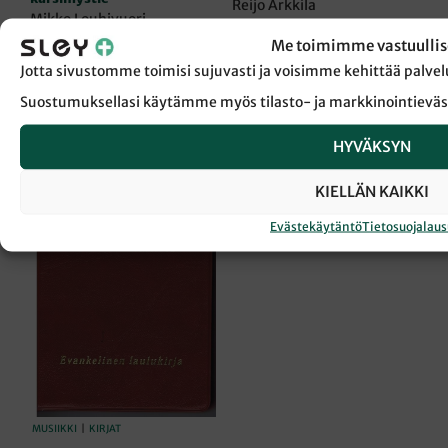
Reijo Arkkila
Mikko Louhivuori
35,00
€
Me toimimme vastuullis
29,00
€
LISÄÄ OSTOSKORIIN
Jotta sivustomme toimisi sujuvasti ja voisimme kehittää pal
LISÄÄ OSTOSKORIIN
Suostumuksellasi käytämme myös tilasto- ja markkinointieväs
HYVÄKSYN
KIELLÄN KAIKKI
Evästekäytäntö
Tietosuojalau
MUSIIKKI
|
KIRJAT