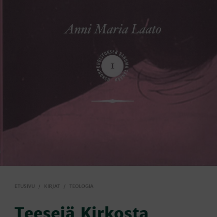
ETUSIVU
/
KIRJAT
/
TEOLOGIA
Teesejä Kirkosta