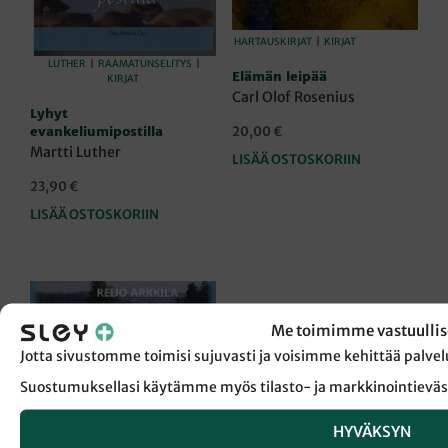
HARTAUSKIRJAT
|
KIRJAT
LUTHER
|
RAAMATUNSELITYS
|
Elämän leipää
KIRJAT
Carl Olof Rosenius
Lyhyt
20,00
€
evankeliumipostilla
Martti Luther
LISÄÄ OSTOSKORIIN
23,90
€
LISÄÄ OSTOSKORIIN
Me toimimme vastuullis
Jotta sivustomme toimisi sujuvasti ja voisimme kehittää pal
Suostumuksellasi käytämme myös tilasto- ja markkinointieväs
HYVÄKSYN