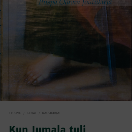
ETUSIVU
/
KIRJAT
/
KAUSIKIRJAT
Kun Jumala tuli