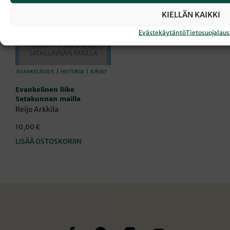
KIELLÄN KAIKKI
Evästekäytäntö
Tietosuojalau
EVANKELISUUS
|
HISTORIA
|
KIRJAT
Evankelinen liike
Satakunnan mailla
Reijo Arkkila
10,00
€
LISÄÄ OSTOSKORIIN