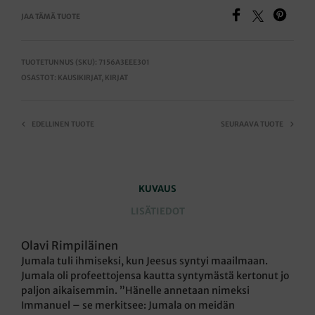
JAA TÄMÄ TUOTE
TUOTETUNNUS (SKU):
7156A3EEE301
OSASTOT:
KAUSIKIRJAT
,
KIRJAT
EDELLINEN TUOTE
SEURAAVA TUOTE
KUVAUS
LISÄTIEDOT
Olavi Rimpiläinen
Jumala tuli ihmiseksi, kun Jeesus syntyi maailmaan.
Jumala oli profeettojensa kautta syntymästä kertonut jo
paljon aikaisemmin. ”Hänelle annetaan nimeksi
Immanuel – se merkitsee: Jumala on meidän