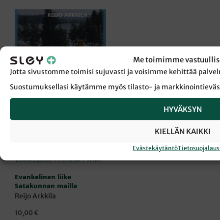
Me toimimme vastuullis
Jotta sivustomme toimisi sujuvasti ja voisimme kehittää pal
Suostumuksellasi käytämme myös tilasto- ja markkinointieväs
HYVÄKSYN
KIELLÄN KAIKKI
Evästekäytäntö
Tietosuojalau
EVANKELISUUS
|
HISTORIA
|
KIRJAT
Evankelinen liike
Satakunnan mailla
Reijo Arkkila
10,00
€