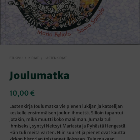
ETUSIVU
/
KIRJAT
/
LASTENKIRJAT
Joulumatka
10,00
€
Lastenkirja Joulumatka vie pienen lukijan ja katselijan
keskelle ensimmäisen joulun ihmettä. Silloin tapahtui
jotakin, mikä muutti koko maailman. Jumala tuli
ihmiseksi, syntyi Neitsyt Mariasta ja Pyhästä Hengestä.
Hän tuli meitä varten. Niin suuret ja pienet ovat kautta
kirkon historian toistaneet iloissaan. Tule mukaan