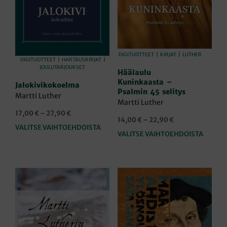
DIGITUOTTEET
|
KIRJAT
|
LUTHER
DIGITUOTTEET
|
HARTAUSKIRJAT
|
JOULUTARJOUKSET
Häälaulu
Kuninkaasta –
Jalokivikokoelma
Psalmin 45 selitys
Martti Luther
Martti Luther
Hintaluokka:
17,00
€
–
27,90
€
Hintaluokka:
14,00
€
–
22,90
€
17,00 €
VALITSE VAIHTOEHDOISTA
Tällä
14,00 €
-
VALITSE VAIHTOEHDOISTA
Täll
tuotteella
-
27,90 €
tuot
22,90 €
on
on
useampi
use
muunnelma.
muu
Voit
Voit
tehdä
teh
valinnat
vali
tuotteen
tuot
sivulla.