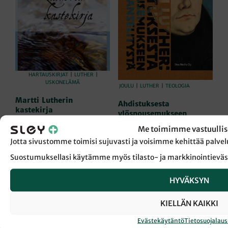
sivul
HARTAUSKIRJAT
|
LUTHER
|
USKONELÄMÄ
JOULU
|
LUTHER
|
TEOLOGIA
Martti Lutherin
Ahdistuksesta
kastekirja
ylösnousemukseen
Toim. Sirpa Laurila
– Sata
Me toimimme vastuullis
sanansselitystä
14,90
€
Jotta sivustomme toimisi sujuvasti ja voisimme kehittää pal
Martti Luther
LISÄÄ OSTOSKORIIN
Suostumuksellasi käytämme myös tilasto- ja markkinointieväs
29,00
€
LISÄÄ OSTOSKORIIN
HYVÄKSYN
KIELLÄN KAIKKI
Evästekäytäntö
Tietosuojalau