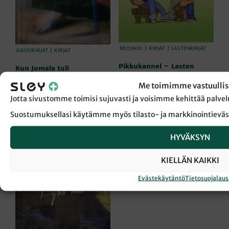
MUSIIKKI
|
KIRJAT
|
LASTENKIRJAT
KAUSIKIRJAT
|
KIRJAT
Pikkukannel – Lasten
Kun Jumala tuli
evankelinen laulukirja
ihmiseksi
Me toimimme vastuullis
Työryhmä
OIavi Rimpiläinen
Jotta sivustomme toimisi sujuvasti ja voisimme kehittää pal
14,90
€
15,00
€
Suostumuksellasi käytämme myös tilasto- ja markkinointieväs
LISÄÄ OSTOSKORIIN
LISÄÄ OSTOSKORIIN
HYVÄKSYN
KIELLÄN KAIKKI
Evästekäytäntö
Tietosuojalau