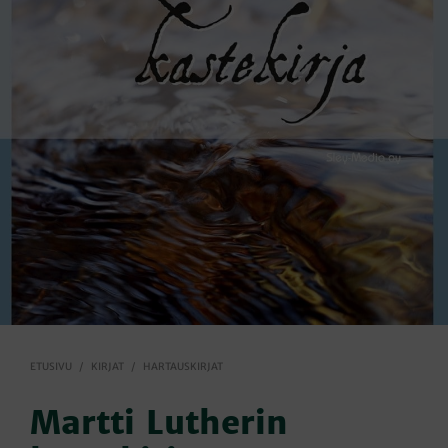
ETUSIVU
/
KIRJAT
/
HARTAUSKIRJAT
Martti Lutherin