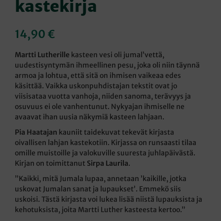
kastekirja
14,90
€
Martti Lutherille
kasteen vesi oli jumal’vettä,
uudestisyntymän ihmeellinen pesu, joka oli niin täynnä
armoa ja lohtua, että sitä on ihmisen vaikeaa edes
käsittää. Vaikka uskonpuhdistajan tekstit ovat jo
viisisataa vuotta vanhoja, niiden sanoma, terävyys ja
osuvuus ei ole vanhentunut. Nykyajan ihmiselle ne
avaavat ihan uusia näkymiä kasteen lahjaan.
Pia Haatajan
kauniit taidekuvat tekevät kirjasta
oivallisen lahjan kastekotiin. Kirjassa on runsaasti tilaa
omille muistoille ja valokuville suuresta juhlapäivästä.
Kirjan on toimittanut
Sirpa Laurila
.
”Kaikki, mitä Jumala lupaa, annetaan ’kaikille, jotka
uskovat Jumalan sanat ja lupaukset’. Emmekö siis
uskoisi. Tästä kirjasta voi lukea lisää niistä lupauksista ja
kehotuksista, joita Martti Luther kasteesta kertoo.”