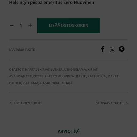
Helsingin piispa emeritus Eero Huovinen
LISÄÄ OSTOSKORIIN
JAA TÄMÄ TUOTE
OSASTOT:
HARTAUSKIRJAT
,
LUTHER
,
USKONELÄMÄ
,
KIRJAT
AVAINSANAT TUOTTEELLE
EERO HUOVINEN
,
KASTE
,
KASTEKIRJA
,
MARTTI
LUTHER
,
PIA HAATAJA
,
USKONPUHDISTAJA
EDELLINEN TUOTE
SEURAAVA TUOTE
ARVIOT (0)