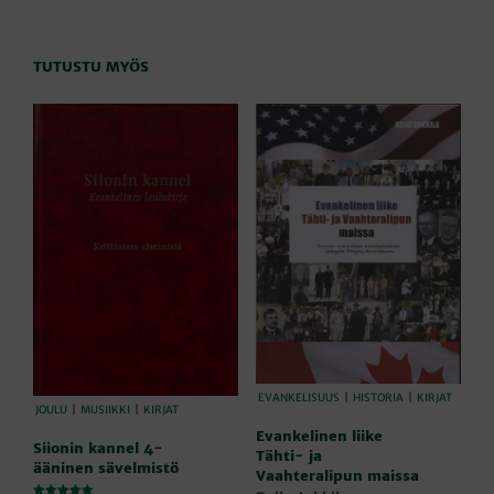
TUTUSTU MYÖS
EVANKELISUUS
|
HISTORIA
|
KIRJAT
JOULU
|
MUSIIKKI
|
KIRJAT
Evankelinen liike
Siionin kannel 4-
Tähti- ja
ääninen sävelmistö
Vaahteralipun maissa