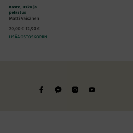
Kaste, usko ja
pelastus
Matti Väisänen
Alkuperäinen
Nykyinen
20,00
€
12,90
€
hinta
hinta
LISÄÄ OSTOSKORIIN
oli:
on:
20,00 €.
12,90 €.