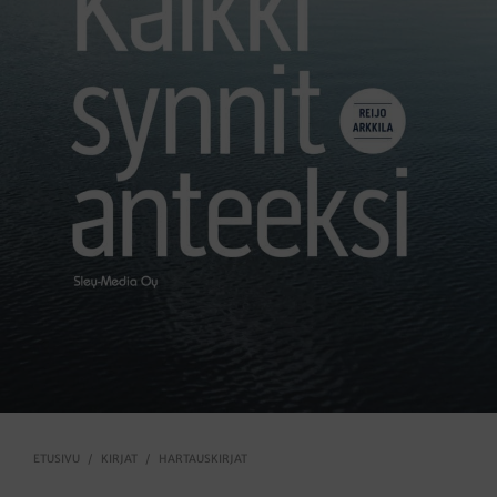
ETUSIVU
/
KIRJAT
/
HARTAUSKIRJAT