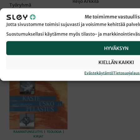
Reijo Arkkila
Arvostelu
Työryhmä
tuotteesta:
5.00
35,00
€
/ 5
40,00
€
Me toimimme vastuullis
LISÄÄ OSTOSKORIIN
Jotta sivustomme toimisi sujuvasti ja voisimme kehittää pal
LISÄÄ OSTOSKORIIN
Suostumuksellasi käytämme myös tilasto- ja markkinointieväs
HYVÄKSYN
ERIKOISTARJOUS!
KIELLÄN KAIKKI
Evästekäytäntö
Tietosuojalau
RAAMATUNSELITYS
|
TEOLOGIA
|
KIRJAT