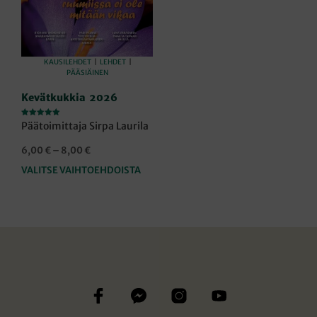
KAUSILEHDET
|
LEHDET
|
PÄÄSIÄINEN
Kevätkukkia 2026
Arvostelu
Päätoimittaja Sirpa Laurila
tuotteesta:
5.00
/ 5
Hintaluokka:
6,00
€
–
8,00
€
6,00 €
VALITSE VAIHTOEHDOISTA
Tällä
-
tuotteella
8,00 €
on
useampi
muunnelma.
Voit
tehdä
valinnat
tuotteen
sivulla.