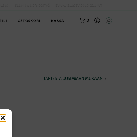
OLBOX
SLEYN NUORISOTYÖ
EVANKELISET OPISKELIJAT
0
TILI
OSTOSKORI
KASSA
JÄRJESTÄ UUSIMMAN MUKAAN
O
S
T
O
S
K
O
R