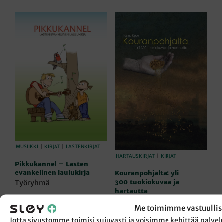
MUSIIKKI
|
KIRJAT
|
LASTENKIRJAT
HARTAUSKIRJAT
|
KIRJAT
Pikkukannel – Lasten
evankelinen laulukirja
Kouranpohjalta: yli
300 tuokiokuvaa ja
Työryhmä
hartautta
14,90
€
Hannu Kippo
Me toimimme vastuullis
LISÄÄ OSTOSKORIIN
24,90
€
Jotta sivustomme toimisi sujuvasti ja voisimme kehittää pal