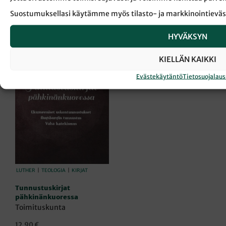
LISÄÄ OSTOSKORIIN
Suostumuksellasi käytämme myös tilasto- ja markkinointieväs
HYVÄKSYN
KIELLÄN KAIKKI
Evästekäytäntö
Tietosuojalau
LUTHER
|
TEOLOGIA
|
KIRJAT
Tunnustuskirjat
pähkinänkuoressa
Toimituskunta
12,90
€