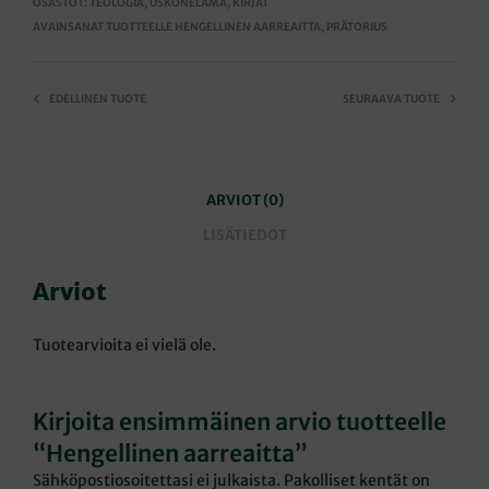
OSASTOT:
TEOLOGIA
,
USKONELÄMÄ
,
KIRJAT
AVAINSANAT TUOTTEELLE
HENGELLINEN AARREAITTA
,
PRÄTORIUS
EDELLINEN TUOTE
SEURAAVA TUOTE
ARVIOT (0)
LISÄTIEDOT
Arviot
Tuotearvioita ei vielä ole.
Kirjoita ensimmäinen arvio tuotteelle
“Hengellinen aarreaitta”
Sähköpostiosoitettasi ei julkaista.
Pakolliset kentät on