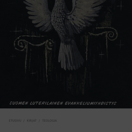
ETUSIVU
/
KIRJAT
/
TEOLOGIA