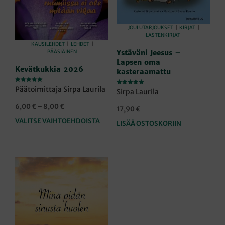
JOULUTARJOUKSET
|
KIRJAT
|
LASTENKIRJAT
KAUSILEHDET
|
LEHDET
|
PÄÄSIÄINEN
Ystäväni Jeesus –
Lapsen oma
Kevätkukkia 2026
kasteraamattu
Arvostelu
Päätoimittaja Sirpa Laurila
Arvostelu
Sirpa Laurila
tuotteesta:
tuotteesta:
5.00
5.00
/ 5
Hintaluokka:
/ 5
6,00
€
–
8,00
€
17,90
€
6,00 €
VALITSE VAIHTOEHDOISTA
Tällä
LISÄÄ OSTOSKORIIN
-
tuotteella
8,00 €
on
useampi
muunnelma.
Voit
tehdä
valinnat
tuotteen
sivulla.