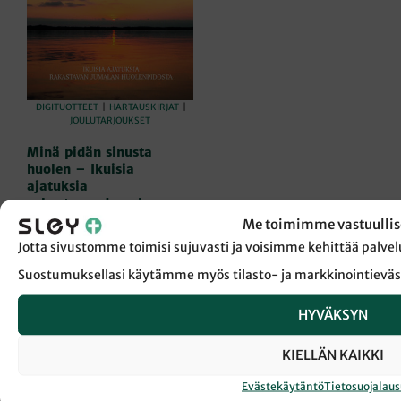
DIGITUOTTEET
|
HARTAUSKIRJAT
|
JOULUTARJOUKSET
Minä pidän sinusta
huolen – Ikuisia
ajatuksia
rakastavan Jumalan
huolenpidosta
Me toimimme vastuullis
Toim. Sirpa Laurila
Jotta sivustomme toimisi sujuvasti ja voisimme kehittää pal
Hintaluokka:
10,90
€
–
17,90
€
Suostumuksellasi käytämme myös tilasto- ja markkinointieväs
10,90 €
VALITSE VAIHTOEHDOISTA
Tällä
-
HYVÄKSYN
tuotteella
17,90 €
on
useampi
KIELLÄN KAIKKI
muunnelma.
Evästekäytäntö
Tietosuojalau
Voit