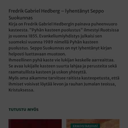
Fredrik Gabriel Hedberg – lyhentänyt Seppo
Suokunnas
Kirja on Fredrik Gabriel Hedbergin painava puheenvuoro
kasteesta. ”Pyhän kasteen puolustus” ilmestyi Ruotsissa
jo vuonna 1855. Evankeliumiyhdistys julkaisi sen
suomeksi vuonna 1989 nimellä Pyhän kasteen
puolustus. Seppo Suokunnas on nyt lyhentänyt kirjan
helposti luettavaan muotoon.
Ihmeellinen pyhä kaste vie lukijan keskelle aarreaittaa.
Se avaa lukijalle kasteen suurta lahjaa ja perusteita sekä
raamatullista kasteen ja uskon yhteyttä.
Myös oma aikamme tarvitsee raitista kasteopetusta, että
ihmiset voisivat löytää levon ja rauhan Jumalan teoissa,
Kristuksessa.
TUTUSTU MYÖS
ERIKOISTARJOUS!