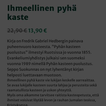
Ihmeellinen pyhä
kaste
Alkuperäinen
Nykyinen
22,90
€
13,90
€
hinta
hinta
Kirja on Fredrik Gabriel Hedbergin painava
oli:
on:
puheenvuoro kasteesta. ”Pyhän kasteen
puolustus” ilmestyi Ruotsissa jo vuonna 1855.
22,90 €.
13,90 €.
Evankeliumiyhdistys julkaisi sen suomeksi
vuonna 1989 nimellä Pyhän kasteen puolustus.
Seppo Suokunnas on nyt lyhentänyt kirjan
helposti luettavaan muotoon.
Ihmeellinen pyhä kaste vie lukijan keskelle aarreaittaa.
Se avaa lukijalle kasteen suurta lahjaa ja perusteita sekä
raamatullista kasteen ja uskon yhteyttä.
Myös oma aikamme tarvitsee raitista kasteopetusta, että
ihmiset voisivat löytää levon ja rauhan Jumalan teoissa,
Kristuksessa.