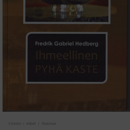
ETUSIVU
/
KIRJAT
/
TEOLOGIA