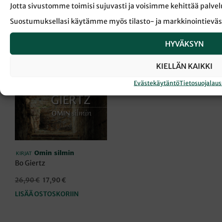
Jotta sivustomme toimisi sujuvasti ja voisimme kehittää pal
Suostumuksellasi käytämme myös tilasto- ja markkinointieväs
ERIKOISTARJOUS!
HYVÄKSYN
KIELLÄN KAIKKI
Evästekäytäntö
Tietosuojalau
Omin silmin
KIRJAT
Bo Giertz
Alkuperäinen
Nykyinen
26,90
€
17,90
€
hinta
hinta
LISÄÄ OSTOSKORIIN
oli:
on:
26,90 €.
17,90 €.