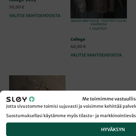
50,00
€
VALITSE VAIHTOEHDOISTA
Tällä
MAATA NÄKYVISSÄ -TUOTTEET SLEYN
tuotteella
KAUPASSA
on
|
VAATTEET
useampi
College
muunnelma.
40,00
€
Voit
tehdä
VALITSE VAIHTOEHDOISTA
Täll
valinnat
tuot
tuotteen
on
sivulla.
use
muu
Voit
teh
Me toimimme vastuullis
vali
tuot
Jotta sivustomme toimisi sujuvasti ja voisimme kehittää pal
sivul
Suostumuksellasi käytämme myös tilasto- ja markkinointieväs
HYVÄKSYN