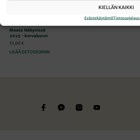
KIELLÄN KAIKKI
KORUT
|
MAATA NÄKYVISSÄ -TUOTTEET SLEYN
Evästekäytäntö
Tietosuojalau
KAUPASSA
Maata Näkyvissä
2025 -korvakorut
15,00
€
LISÄÄ OSTOSKORIIN