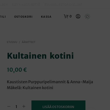
OLBOX
SLEYN NUORISOTYÖ
EVANKELISET OPISKELIJAT
0
TILI
OSTOSKORI
KASSA
ETUSIVU
/
ÄÄNITTEET
Kultainen kotini
10,00
€
O
S
Kaustisten Purppuripelimannit & Anna-Maija
T
Mäkelä: Kultainen kotini
O
S
K
O
LISÄÄ OSTOSKORIIN
R