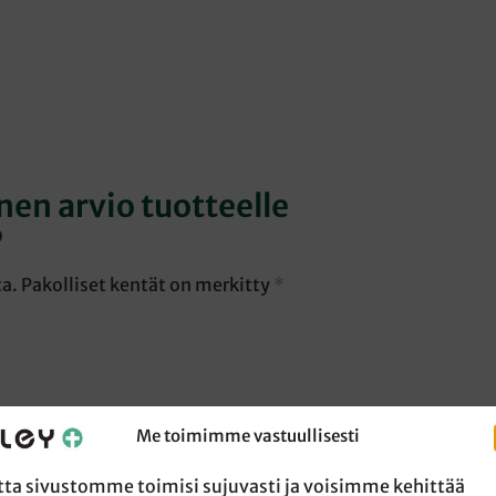
en arvio tuotteelle
”
ta.
Pakolliset kentät on merkitty
*
Me toimimme vastuullisesti
tta sivustomme toimisi sujuvasti ja voisimme kehittää