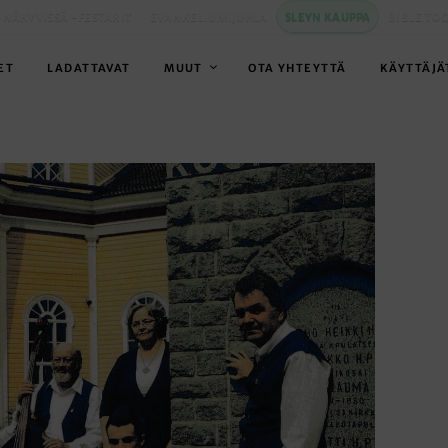
 NÄKYVISSÄ -FESTARIT
EVANKELIUMIJUHLA
SLEYN KAUPPA
BIBLE TO
ET
LADATTAVAT
MUUT
OTA YHTEYTTÄ
KÄYTTÄJÄ