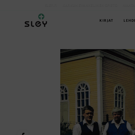
SLEY.FI
KARKUN EVANKELINEN OPISTO
MAATA
KIRJAT
LEHD