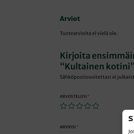
Arviot
Tuotearvioita ei vielä ole.
Kirjoita ensimmäin
“Kultainen kotini
Sähköpostiosoitettasi ei julkais
ARVOSTELUSI
*
ARVIOSI
*
Jo