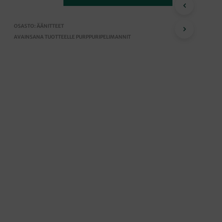
I
O
N
OSASTO:
ÄÄNITTEET
T
AVAINSANA TUOTTEELLE
PURPPURIPELIMANNIT
Y
H
J
Ä
.