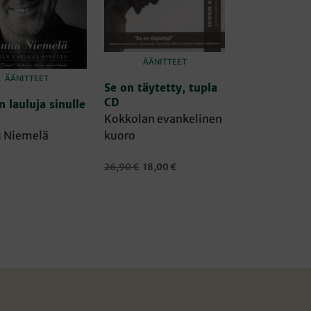
ÄÄNITTEET
ÄÄNITTEET
Se on täytetty, tupla
CD
 lauluja sinulle
Kokkolan evankelinen
 Niemelä
kuoro
Alkuperäinen
Nykyinen
€
26,90
€
18,00
€
hinta
hinta
OSTOSKORIIN
LISÄÄ OSTOSKORIIN
oli:
on:
26,90 €.
18,00 €.