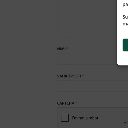
pa
Su
ma
NIMI
*
SÄHKÖPOSTI
*
CAPTCHA
*