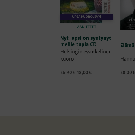
UPEA KUOROLEVY!
ÄÄNITTEET
Nyt lapsi on syntynyt
meille tupla CD
Elämän
Helsingin evankelinen
kuoro
Hannu
Alkuperäinen
Nykyinen
26,90
€
18,00
€
20,00
hinta
hinta
LISÄÄ OSTOSKORIIN
LISÄÄ 
oli:
on:
26,90 €.
18,00 €.