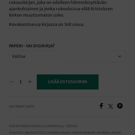
rukouskirjan, joka on edelleen hämmästyttävän
ajankohtainen ja jonka rukouksissa elää Kristuksen
kirkon muuttumaton usko.
Kovakantisessa kirjassa on 168 sivua.
PAPERI- VAI DIGIKIRJA?
LISÄÄ OSTOSKORIIN
JAA TÄMÄ TUOTE
TUOTETUNNUS (SKU):
EI SAATAVILLA/-TIETOA
OSASTOT:
DIGITUOTTEET
,
EVANKELISUUS
,
HARTAUSKIRJAT
,
KEVÄÄN LAHJAT
,