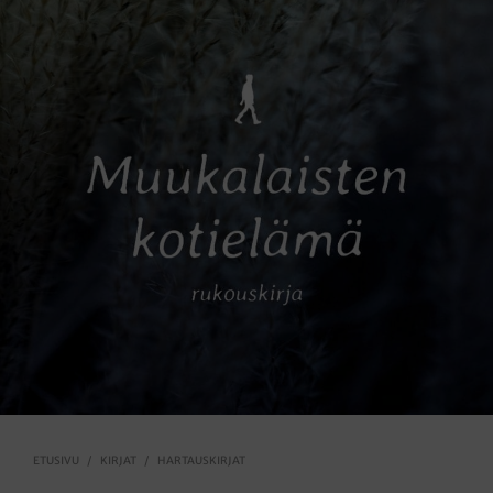
ETUSIVU
/
KIRJAT
/
HARTAUSKIRJAT