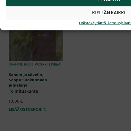
KIELLÄN KAIKKI
Evästekäytäntö
Tietosuojalau
EVANKELISUUS
|
MUSIIKKI
|
KIRJAT
Sanoin ja sävelin,
Seppo Suokunnaan
juhlakirja
Toimituskunta
10,00
€
LISÄÄ OSTOSKORIIN