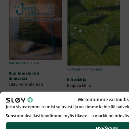
KAUSIKIRJAT
|
KIRJAT
HARTAUSKIRJAT
|
KIRJAT
Kun Jumala tuli
ihmiseksi
Kiitoskirja
OIavi Rimpiläinen
Reijo Arkkila
15,00
€
15,00
€
Me toimimme vastuullis
LISÄÄ OSTOSKORIIN
LISÄÄ OSTOSKORIIN
Jotta sivustomme toimisi sujuvasti ja voisimme kehittää pal
Suostumuksellasi käytämme myös tilasto- ja markkinointieväs
HYVÄKSYN