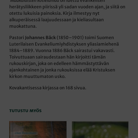
Muukalaisten
kotielämää
on luettu evankelisen
herätysliikkeen piirissä yli sadan vuoden ajan, ja siitä on
otettu lukuisia painoksia. Kirja ilmestyy nyt
alkuperäisessä laajuudessaan ja kieliasultaan
muokattuna.
Pastori
Johannes Bäck
(1850–1901) toimi Suomen
Luterilaisen Evankeliumiyhdistyksen yliasiamiehenä
1884–1889. Vuonna 1886 Bäck sairastui vakavasti.
Toivuttuaan sairaudestaan hän kirjoitti tämän
rukouskirjan, joka on edelleen hämmästyttävän
ajankohtainen ja jonka rukouksissa elää Kristuksen
kirkon muuttumaton usko.
Kovakantisessa kirjassa on 168 sivua.
TUTUSTU MYÖS