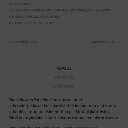
KIRJAT
,
YLEINEN
AVAINSANAT TUOTTEELLE
JOHANNES BÄCK
,
KLASSIKKO
,
MUUKALAISTEN
KOTIELÄMÄ
,
RUKOUS
,
RUKOUSKIRJA
TUOTEMERKKI:
SLEY-MEDIA OY
EDELLINEN TUOTE
SEURAAVA TUOTE
KUVAUS
ARVIOT (0)
LISÄTIEDOT
Muukalaisten
kotielämä
on suomalainen
rukouskirjaklassikko, joka sisältää kokoelman ajattomia
rukouksia monenlaisiin hetkiin ja elämäntilanteisiin.
Siinä on myös tiivis opetusosuus rukouksen olemuksesta.