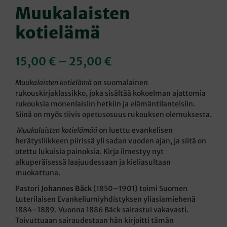
Muukalaisten
kotielämä
Hintaluokka:
15,00
€
–
25,00
€
15,00 €
Muukalaisten
kotielämä
on suomalainen
-
rukouskirjaklassikko, joka sisältää kokoelman ajattomia
rukouksia monenlaisiin hetkiin ja elämäntilanteisiin.
25,00 €
Siinä on myös tiivis opetusosuus rukouksen olemuksesta.
Muukalaisten
kotielämää
on luettu evankelisen
herätysliikkeen piirissä yli sadan vuoden ajan, ja siitä on
otettu lukuisia painoksia. Kirja ilmestyy nyt
alkuperäisessä laajuudessaan ja kieliasultaan
muokattuna.
Pastori
Johannes Bäck
(1850–1901) toimi Suomen
Luterilaisen Evankeliumiyhdistyksen yliasiamiehenä
1884–1889. Vuonna 1886 Bäck sairastui vakavasti.
Toivuttuaan sairaudestaan hän kirjoitti tämän