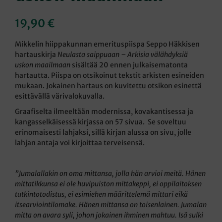
19,90
€
Mikkelin hiippakunnan emerituspiispa Seppo Häkkisen
hartauskirja
Neulasta saippuaan – Arkisia välähdyksiä
uskon maailmaan
sisältää 20 ennen julkaisematonta
hartautta. Piispa on otsikoinut tekstit arkisten esineiden
mukaan. Jokainen hartaus on kuvitettu otsikon esinettä
esittävällä värivalokuvalla.
Graafiselta ilmeeltään modernissa, kovakantisessa ja
kangasselkäisessä kirjassa on 57 sivua. Se soveltuu
erinomaisesti lahjaksi, sillä kirjan alussa on sivu, jolle
lahjan antaja voi kirjoittaa terveisensä.
”Jumalallakin on oma mittansa, jolla hän arvioi meitä. Hänen
mittatikkunsa ei ole huvipuiston mittakeppi, ei oppilaitoksen
tutkintotodistus, ei esimiehen määrittelemä mittari eikä
itsearviointilomake. Hänen mittansa on toisenlainen. Jumalan
mitta on avara syli, johon jokainen ihminen mahtuu. Isä sulki