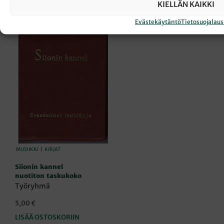
KIELLÄN KAIKKI
Evästekäytäntö
Tietosuojalau
MUSIIKKI
|
KIRJAT
Siionin kannel
nuotiton taskukoko
Työryhmä
5,00
€
LISÄÄ OSTOSKORIIN