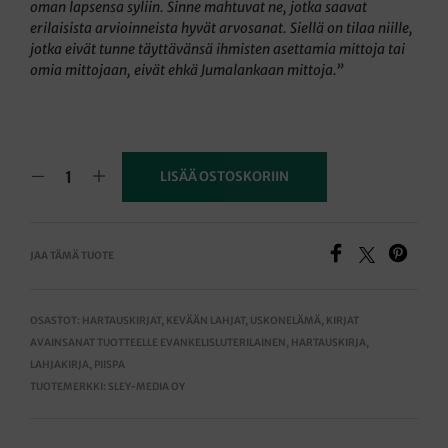
oman lapsensa syliin. Sinne mahtuvat ne, jotka saavat
erilaisista arvioinneista hyvät arvosanat. Siellä on tilaa niille,
jotka eivät tunne täyttävänsä ihmisten asettamia mittoja tai
omia mittojaan, eivät ehkä Jumalankaan mittoja.”
LISÄÄ OSTOSKORIIN
JAA TÄMÄ TUOTE
OSASTOT:
HARTAUSKIRJAT
,
KEVÄÄN LAHJAT
,
USKONELÄMÄ
,
KIRJAT
AVAINSANAT TUOTTEELLE
EVANKELISLUTERILAINEN
,
HARTAUSKIRJA
,
LAHJAKIRJA
,
PIISPA
TUOTEMERKKI:
SLEY-MEDIA OY