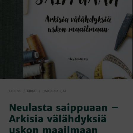
ETUSIVU
/
KIRJAT
/
HARTAUSKIRJAT
Neulasta saippuaan –
Arkisia välähdyksiä
uskon maailmaan