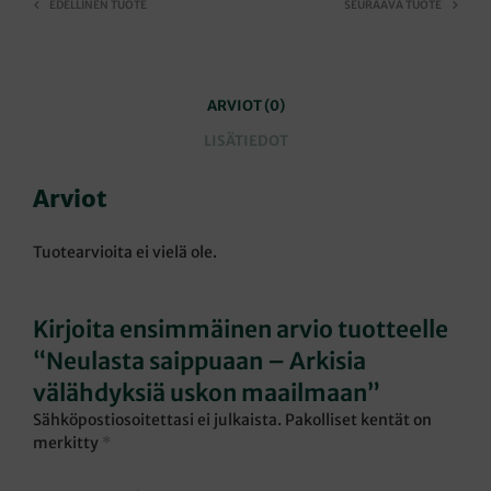
EDELLINEN TUOTE
SEURAAVA TUOTE
ARVIOT (0)
LISÄTIEDOT
Arviot
Tuotearvioita ei vielä ole.
Kirjoita ensimmäinen arvio tuotteelle
“Neulasta saippuaan – Arkisia
välähdyksiä uskon maailmaan”
Sähköpostiosoitettasi ei julkaista.
Pakolliset kentät on
merkitty
*