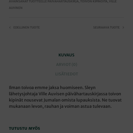
AVAINSANAT TUOTTEELLE
PÄIVÄHARTAUSKIRJA
,
TOIVON KIPINÖITÄ
,
VILLE
AUVINEN
EDELLINEN TUOTE
SEURAAVA TUOTE
KUVAUS
ARVIOT (0)
LISÄTIEDOT
Ilman toivoa emme jaksa huomiseen. Sleyn
lähetysjohtaja Ville Auvisen päivähartauskirjassa toivon
kipinät nousevat Jumalan omista lupauksista. Ne tuovat
mukanaan levon, rauhan ja voiman astua tulevaan.
TUTUSTU MYÖS