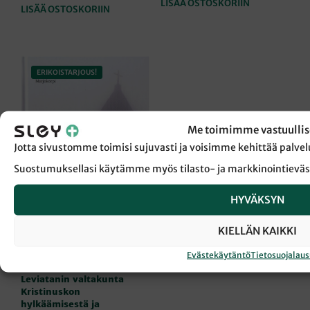
LISÄÄ OSTOSKORIIN
LISÄÄ OSTOSKORIIN
ERIKOISTARJOUS!
Me toimimme vastuullis
Jotta sivustomme toimisi sujuvasti ja voisimme kehittää pal
Suostumuksellasi käytämme myös tilasto- ja markkinointieväs
HYVÄKSYN
KIELLÄN KAIKKI
Evästekäytäntö
Tietosuojalau
TEOLOGIA
|
USKONELÄMÄ
|
KIRJAT
Leviatanin valtakunta
Kristinuskon
hylkäämisestä ja