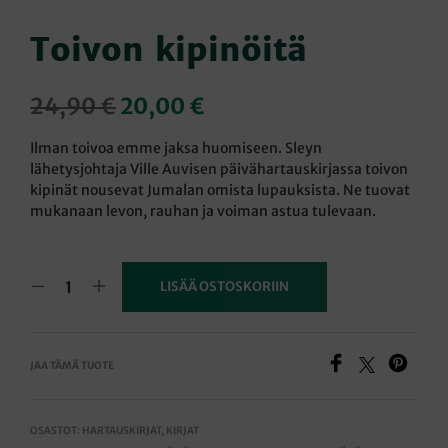
Toivon kipinöitä
Alkuperäinen
Nykyinen
24,90
€
20,00
€
hinta
hinta
Ilman toivoa emme jaksa huomiseen. Sleyn
oli:
on:
lähetysjohtaja Ville Auvisen päivähartauskirjassa toivon
kipinät nousevat Jumalan omista lupauksista. Ne tuovat
24,90 €.
20,00 €.
mukanaan levon, rauhan ja voiman astua tulevaan.
LISÄÄ OSTOSKORIIN
JAA TÄMÄ TUOTE
OSASTOT:
HARTAUSKIRJAT
,
KIRJAT