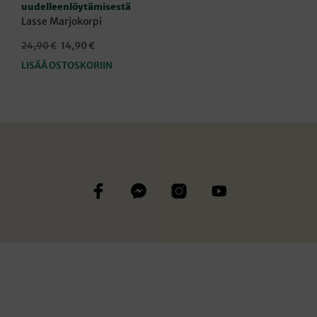
uudelleenlöytämisestä
Lasse Marjokorpi
Alkuperäinen
Nykyinen
24,90
€
14,90
€
hinta
hinta
LISÄÄ OSTOSKORIIN
oli:
on:
24,90 €.
14,90 €.