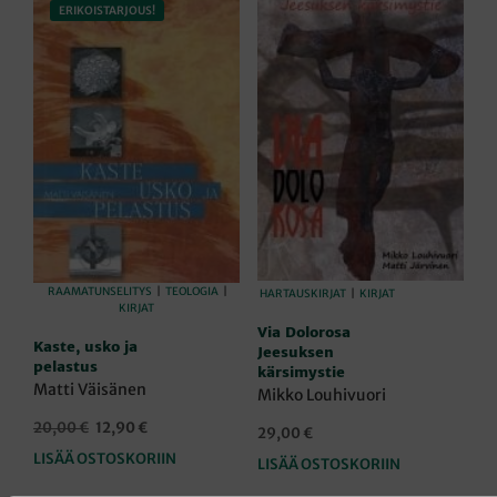
ERIKOISTARJOUS!
RAAMATUNSELITYS
|
TEOLOGIA
|
HARTAUSKIRJAT
|
KIRJAT
KIRJAT
Via Dolorosa
Kaste, usko ja
Jeesuksen
pelastus
kärsimystie
Matti Väisänen
Mikko Louhivuori
Alkuperäinen
Nykyinen
20,00
€
12,90
€
29,00
€
hinta
hinta
LISÄÄ OSTOSKORIIN
LISÄÄ OSTOSKORIIN
oli:
on:
20,00 €.
12,90 €.