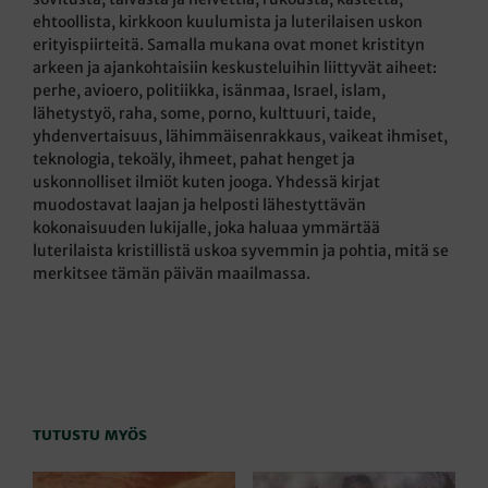
ehtoollista, kirkkoon kuulumista ja luterilaisen uskon
erityispiirteitä. Samalla mukana ovat monet kristityn
arkeen ja ajankohtaisiin keskusteluihin liittyvät aiheet:
perhe, avioero, politiikka, isänmaa, Israel, islam,
lähetystyö, raha, some, porno, kulttuuri, taide,
yhdenvertaisuus, lähimmäisenrakkaus, vaikeat ihmiset,
teknologia, tekoäly, ihmeet, pahat henget ja
uskonnolliset ilmiöt kuten jooga. Yhdessä kirjat
muodostavat laajan ja helposti lähestyttävän
kokonaisuuden lukijalle, joka haluaa ymmärtää
luterilaista kristillistä uskoa syvemmin ja pohtia, mitä se
merkitsee tämän päivän maailmassa.
TUTUSTU MYÖS