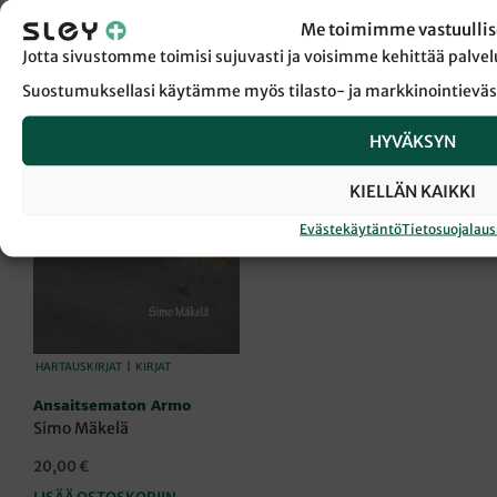
Me toimimme vastuullis
Jotta sivustomme toimisi sujuvasti ja voisimme kehittää pal
Suostumuksellasi käytämme myös tilasto- ja markkinointieväs
HYVÄKSYN
KIELLÄN KAIKKI
Evästekäytäntö
Tietosuojalau
HARTAUSKIRJAT
|
KIRJAT
Ansaitsematon Armo
Simo Mäkelä
20,00
€