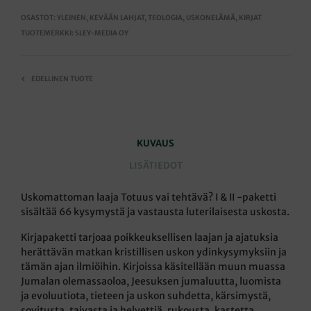
OSASTOT:
YLEINEN
,
KEVÄÄN LAHJAT
,
TEOLOGIA
,
USKONELÄMÄ
,
KIRJAT
TUOTEMERKKI:
SLEY-MEDIA OY
EDELLINEN TUOTE
KUVAUS
LISÄTIEDOT
Uskomattoman laaja Totuus vai tehtävä? I & II -paketti
sisältää 66 kysymystä ja vastausta luterilaisesta uskosta.
Kirjapaketti tarjoaa poikkeuksellisen laajan ja ajatuksia
herättävän matkan kristillisen uskon ydinkysymyksiin ja
tämän ajan ilmiöihin. Kirjoissa käsitellään muun muassa
Jumalan olemassaoloa, Jeesuksen jumaluutta, luomista
ja evoluutiota, tieteen ja uskon suhdetta, kärsimystä,
sovitusta, taivasta ja helvettiä, rukousta, kastetta,