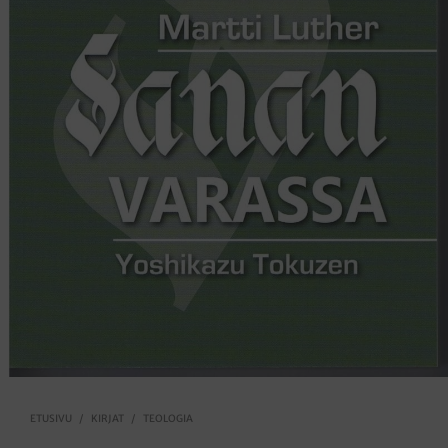
ETUSIVU
/
KIRJAT
/
TEOLOGIA