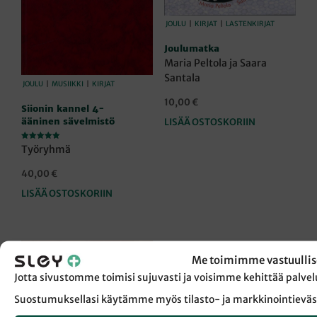
JOULU
|
KIRJAT
|
LASTENKIRJAT
Joulumatka
Maria Peltola ja Saara
Santala
JOULU
|
MUSIIKKI
|
KIRJAT
10,00
€
Siionin kannel 4-
ääninen sävelmistö
LISÄÄ OSTOSKORIIN
Arvostelu
Työryhmä
tuotteesta:
5.00
/ 5
40,00
€
LISÄÄ OSTOSKORIIN
Me toimimme vastuullis
ERIKOISTARJOUS!
Jotta sivustomme toimisi sujuvasti ja voisimme kehittää pal
Suostumuksellasi käytämme myös tilasto- ja markkinointieväs