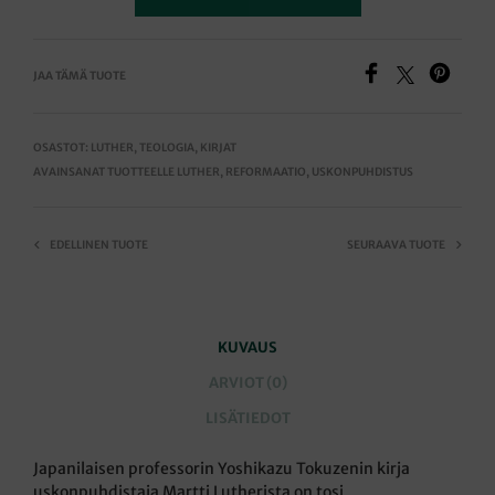
JAA TÄMÄ TUOTE
OSASTOT:
LUTHER
,
TEOLOGIA
,
KIRJAT
AVAINSANAT TUOTTEELLE
LUTHER
,
REFORMAATIO
,
USKONPUHDISTUS
EDELLINEN TUOTE
SEURAAVA TUOTE
KUVAUS
ARVIOT (0)
LISÄTIEDOT
Japanilaisen professorin Yoshikazu Tokuzenin kirja
uskonpuhdistaja Martti Lutherista on tosi