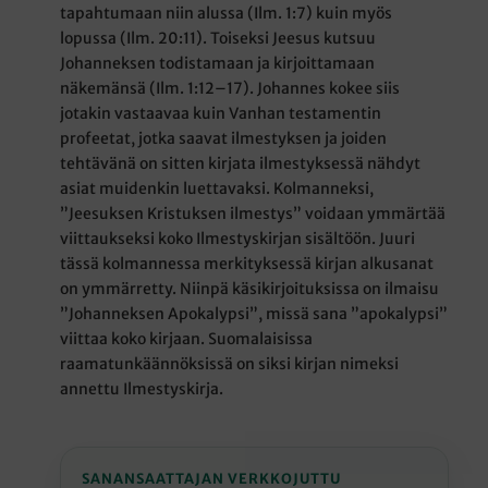
tapahtumaan niin alussa (Ilm. 1:7) kuin myös
lopussa (Ilm. 20:11). Toiseksi Jeesus kutsuu
Johanneksen todistamaan ja kirjoittamaan
näkemänsä (Ilm. 1:12–17). Johannes kokee siis
jotakin vastaavaa kuin Vanhan testamentin
profeetat, jotka saavat ilmestyksen ja joiden
tehtävänä on sitten kirjata ilmestyksessä nähdyt
asiat muidenkin luettavaksi. Kolmanneksi,
”Jeesuksen Kristuksen ilmestys” voidaan ymmärtää
viittaukseksi koko Ilmestyskirjan sisältöön. Juuri
tässä kolmannessa merkityksessä kirjan alkusanat
on ymmärretty. Niinpä käsikirjoituksissa on ilmaisu
”Johanneksen Apokalypsi”, missä sana ”apokalypsi”
viittaa koko kirjaan. Suomalaisissa
raamatunkäännöksissä on siksi kirjan nimeksi
annettu Ilmestyskirja.
SANANSAATTAJAN VERKKOJUTTU