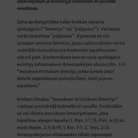
sotia käydään ja kristittyjä vainotaan eri puolilla
maailmaa.
Sana apokalyptiikka tulee kreikan sanasta
apokalypsis
(”ilmestys” tai ”paljastus”). Vastaava
verbi tarkoittaa ”paljastaa”. Kyseessä on siis
Jumalan antama ilmoitus, jossa salaisuuksien verho
vedetään tulevaisuutta koskevien tapahtumien
edestä pois. Ensimmäisen kerran sana
apokalypsis
esiintyy Johanneksen Ilmestyskirjan alussa (Ilm. 1:1):
”
Jeesuksen Kristuksen ilmestys, jonka Jumala antoi
hänelle näyttääkseen palvelijoilleen, mitä pian on
tapahtuva
.”
Kreikan ilmaisu ”Jeesuksen Kristuksen ilmestys”
voidaan ymmärtää kolmella eri tavalla. Ensinnäkin
se voi viitata Jeesuksen ilmestymiseen, joka
tapahtuu aikojen lopulla (1. Piet. 1:7,13; Piet. 4:13; ks.
myös Room. 2:5; 8:19, 1. Kor. 1:7; 2. Tess. 2:3).
Ilmestyskirjassa viitataankin tähän lopunajan