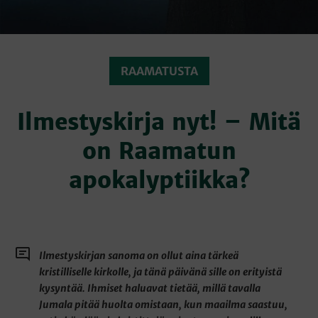
RAAMATUSTA
Ilmestyskirja nyt! – Mitä
on Raamatun
apokalyptiikka?
Ilmestyskirjan sanoma on ollut aina tärkeä
kristilliselle kirkolle, ja tänä päivänä sille on erityistä
kysyntää. Ihmiset haluavat tietää, millä tavalla
Jumala pitää huolta omistaan, kun maailma saastuu,