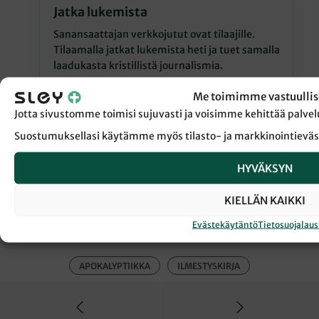
Jatka lukemista
Sanansaattajan verkkojutut ovat tilaajille.
Tilaamalla jatkat lukemista heti ja tuet samalla
laadukasta kristillistä journalismia.
Me toimimme vastuullis
Jatka lukemista
Jotta sivustomme toimisi sujuvasti ja voisimme kehittää pal
Suostumuksellasi käytämme myös tilasto- ja markkinointieväs
HYVÄKSYN
KIELLÄN KAIKKI
← Takaisin Sanansaattaja-lehden etusivulle
Evästekäytäntö
Tietosuojalau
APOKALYPTIIKKA
ILMESTYSKIRJA