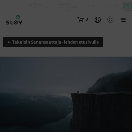
KARKUN
MAATA
SLEY
SLEY.FI
EVANKELIUMIJUHLA
EVANKELINEN
NÄKYVISSÄ
KAU
OPISTO
-FESTARIT
0
← Takaisin Sanansaattaja-lehden etusivulle