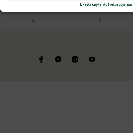
SIMON KYRENELÄINEN
Evästekäytäntö
Tietosuojalau