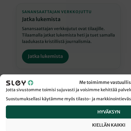
SANANSAATTAJAN VERKKOJUTTU
Jatka lukemista
Sanansaattajan verkkojutut ovat tilaajille.
Tilaamalla jatkat lukemista heti ja tuet samalla
laadukasta kristillistä journalismia.
Jatka lukemista
Me toimimme vastuullis
Jotta sivustomme toimisi sujuvasti ja voisimme kehittää pal
Suostumuksellasi käytämme myös tilasto- ja markkinointieväs
← Takaisin Sanansaattaja-lehden etusivulle
HYVÄKSYN
PÄÄSIÄINEN
RISTIN KANTAMINEN
RISTIN TIE
KIELLÄN KAIKKI