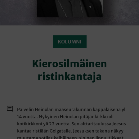
KOLUMNI
Kierosilmäinen
ristinkantaja
Palvelin Heinolan maaseurakunnan kappalaisena yli
14 vuotta. Nykyinen Heinolan pitäjänkirkko oli
kotikirkkoni yli 22 vuotta. Sen alttaritaulussa Jeesus
kantaa ristiään Golgatalle. Jeesuksen takana näkyy
muutama sotilas keihäineen, sininen lippu, tikkaat