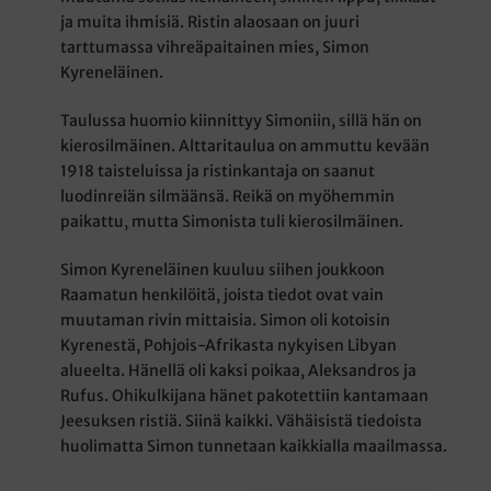
ja muita ihmisiä. Ristin alaosaan on juuri
tarttumassa vihreäpaitainen mies, Simon
Kyreneläinen.
Taulussa huomio kiinnittyy Simoniin, sillä hän on
kierosilmäinen. Alttaritaulua on ammuttu kevään
1918 taisteluissa ja ristinkantaja on saanut
luodinreiän silmäänsä. Reikä on myöhemmin
paikattu, mutta Simonista tuli kierosilmäinen.
Simon Kyreneläinen kuuluu siihen joukkoon
Raamatun henkilöitä, joista tiedot ovat vain
muutaman rivin mittaisia. Simon oli kotoisin
Kyrenestä, Pohjois-Afrikasta nykyisen Libyan
alueelta. Hänellä oli kaksi poikaa, Aleksandros ja
Rufus. Ohikulkijana hänet pakotettiin kantamaan
Jeesuksen ristiä. Siinä kaikki. Vähäisistä tiedoista
huolimatta Simon tunnetaan kaikkialla maailmassa.