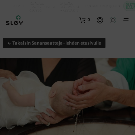
KARKUN
MAATA
SLEY
SLEY.FI
EVANKELIUMIJUHLA
EVANKELINEN
NÄKYVISSÄ
KAU
OPISTO
-FESTARIT
0
← Takaisin Sanansaattaja-lehden etusivulle