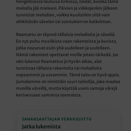
hengellisessä laulussa kirkossa, tiedät, kuinka tämä
melodia jää mieleesi. Päivien ja viikkojenkin jälkeen
tunnistat melodian, vaikka kuulisitkin siitä vain
ohikiitävän sävelen tai sointukierron katkelman.
Raamattu on täynnä tällaisia melodioita ja säveliä.
En nyt puhu musiikista vaan rakenteista ja kuvista,
jotka nousevat esiin yhä uudelleen ja uudelleen.
Nämä rakenteet opettavat meille jotain tärkeää. Jos
olet lukenut Raamattua jo hyvän aikaa, alat
tunnistaa tällaisia rakenteita tai melodioita
nopeammin ja useammin. Tämä taito on hyvä oppia.
Jumalamme on nimittäin suuri taiteilija, joka maalaa
monilla väreillä, mutta käyttää usein samoja värejä
kertoessaan samoista teemoista.
SANANSAATTAJAN VERKKOJUTTU
Jatka lukemista