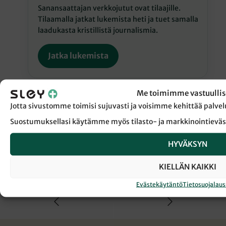
Sanansaattajan verkkojutut ovat tilaajille.
Tilaamalla jatkat lukemista heti ja tuet samalla
laadukasta kristillistä journalismia.
Jatka lukemista
Me toimimme vastuullis
Jotta sivustomme toimisi sujuvasti ja voisimme kehittää pal
Suostumuksellasi käytämme myös tilasto- ja markkinointieväs
← Takaisin Sanansaattaja-lehden etusivulle
HYVÄKSYN
KIELLÄN KAIKKI
EKSODUS
KASTE
TAIVAS
Evästekäytäntö
Tietosuojalau